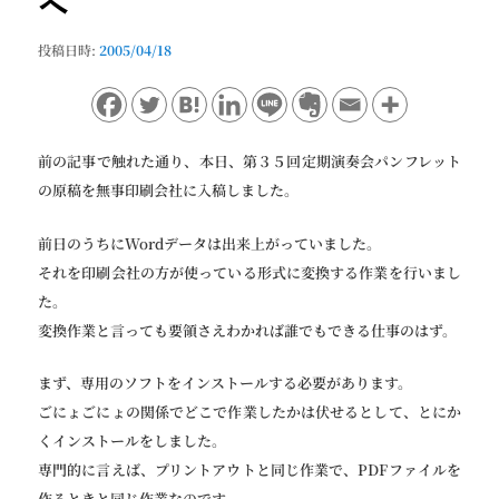
へ
ョ
ン
投稿日時:
2005/04/18
前の記事で触れた通り、本日、第３５回定期演奏会パンフレット
の原稿を無事印刷会社に入稿しました。
前日のうちにWordデータは出来上がっていました。
それを印刷会社の方が使っている形式に変換する作業を行いまし
た。
変換作業と言っても要領さえわかれば誰でもできる仕事のはず。
まず、専用のソフトをインストールする必要があります。
ごにょごにょの関係でどこで作業したかは伏せるとして、とにか
くインストールをしました。
専門的に言えば、プリントアウトと同じ作業で、PDFファイルを
作るときと同じ作業なのです。