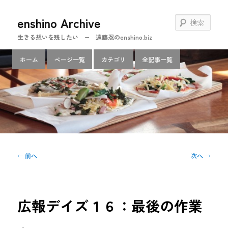
メ
enshino Archive
イ
検
ン
索
生きる想いを残したい − 遠藤忍のenshino.biz
コ
ン
メ
ホーム
ページ一覧
カテゴリ
全記事一覧
テ
イ
ン
ン
ツ
メ
へ
ニ
移
ュ
動
ー
投
←
前へ
次へ
→
稿
ナ
ビ
ゲ
広報デイズ１６：最後の作業
ー
シ