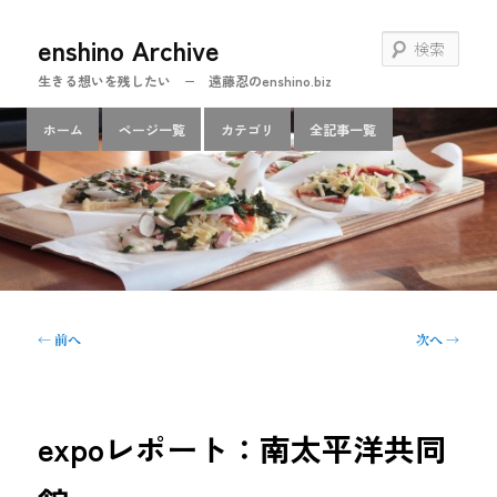
メ
enshino Archive
イ
検
ン
索
生きる想いを残したい − 遠藤忍のenshino.biz
コ
ン
メ
ホーム
ページ一覧
カテゴリ
全記事一覧
テ
イ
ン
ン
ツ
メ
へ
ニ
移
ュ
動
ー
投
←
前へ
次へ
→
稿
ナ
ビ
ゲ
expoレポート：南太平洋共同
ー
シ