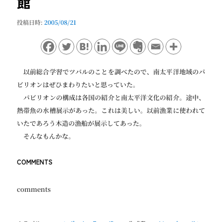
館
ョ
ン
投稿日時:
2005/08/21
以前総合学習でツバルのことを調べたので、南太平洋地域のパ
ビリオンはぜひまわりたいと思っていた。
パビリオンの構成は各国の紹介と南太平洋文化の紹介。途中、
熱帯魚の水槽展示があった。これは美しい。以前漁業に使われて
いたであろう木造の漁船が展示してあった。
そんなもんかな。
COMMENTS
comments