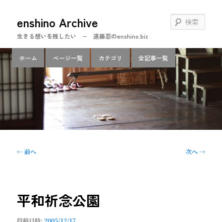
メ
enshino Archive
イ
検
ン
索
生きる想いを残したい − 遠藤忍のenshino.biz
コ
ン
メ
ホーム
ページ一覧
カテゴリ
全記事一覧
テ
イ
ン
ン
ツ
メ
へ
ニ
移
ュ
動
ー
投
←
前へ
次へ
→
稿
ナ
ビ
ゲ
平和祈念公園
ー
シ
投稿日時:
2005/12/17