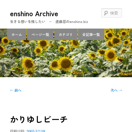
メ
enshino Archive
イ
検
ン
索
生きる想いを残したい − 遠藤忍のenshino.biz
コ
ン
メ
ホーム
ページ一覧
カテゴリ
全記事一覧
テ
イ
ン
ン
ツ
メ
へ
ニ
移
ュ
動
ー
投
←
前へ
次へ
→
稿
ナ
ビ
ゲ
かりゆしビーチ
ー
シ
投稿日時:
2005/12/18