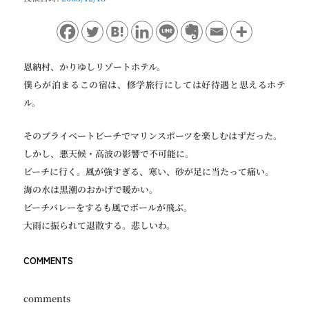
ョ
ン
恩納村、かりゆしリゾートホテル。
僕らが泊まるこの宿は、修学旅行にしては好待遇と思えるホテ
ル。
そのプライベートビーチでマリンスポーツを楽しむはずだった。
しかし、悪天候・高波の影響で不可能に。
ビーチに行く。風が強すぎる、寒い、砂が足に当たって痛い。
海の水は黒潮のおかげで暖かい。
ビーチバレーをするも風でボールが飛ぶ。
大雨に振られて退散する。悲しいわ。
COMMENTS
comments