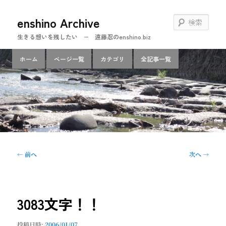
メ
enshino Archive
イ
検
ン
索
生きる想いを残したい − 遠藤忍のenshino.biz
コ
ン
メ
ホーム
ページ一覧
カテゴリ
全記事一覧
テ
イ
ン
ン
ツ
メ
へ
ニ
移
ュ
動
ー
投
←
前へ
次へ
→
稿
ナ
ビ
ゲ
3083文字！！
ー
シ
投稿日時:
2006/01/07