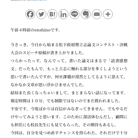
ョ
ン
午前４時前のenshinoです。
今さっき、今日から始まる松下政経塾立志論文コンテスト・決戦
大会のスピーチ原稿が書き上がりました。
つらかったっす。なんでって、書いた論文はまるで「読書感想
文」だったもんで、もっと立志に触れる部分を多くしようという
思いで書いたんですが、何せ課題が漠然としてるように思えて、
なかなか文章が思い浮かびませんでした。
結局また長くなっちゃいまして、まとまらない話になってます。
規定時間は１０分、でも制限ではないのでまだ救われました。
不安です、今度ばかりは自信がみなぎってきません。でもやるだ
けやってみようと思います。このために部活休むんだし、顧問に
も担任にも校長先生にも見てもらった、その期待もあるし。
今回は、自分を見つめ直すチャンスを得られた、それだけで十分