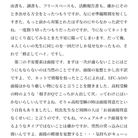
由書も、調書も、フリースペースも、活動報告書も、確かにその
とき出せる万全をとったつもりですが、なにせ準備期間を短くし
すぎた。もっと前から対策とれたはずなのにやらなかった訳です
ね。一度割り切ったつもりだったのですが、今になってネットを
ほじくり返してみるとまた不安に陥ってしまいます。だって俺、
４人くらいの先生に同じのを一回だけしか見せなかったもの。そ
れで「修正してハイ」ですし。
第三の不安要素は面接です。まずは一次が通らないことにはど
うにもならないのは当然のことですが、面接の妄想とかし出す訳
ですよ。で、ネットで情報を拾ったところによれば、SFC-AOの
面接はかなり厳しい物になると言うことを聞きました。高校受験
の時のような「相手がQでこっちがＡ出して次」ってわけにはい
かないらしいんですよね。そりゃ高校受験の時は面接得意だとい
う自負もありましたし、校長先生など周囲の人は「お前面接得意
なくせいに」と言うのです。でもね、マニュアルチック面接をや
るようなタイプではないことは確かですが、突然の突っ込みには
弱いんですよ。面接の模様を妄想すると・・・気持ちがキューっ