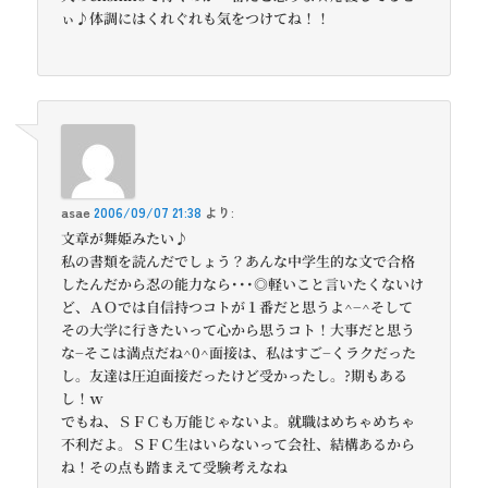
ぃ♪体調にはくれぐれも気をつけてね！！
asae
2006/09/07 21:38
より:
文章が舞姫みたい♪
私の書類を読んだでしょう？あんな中学生的な文で合格
したんだから忍の能力なら･･･◎軽いこと言いたくないけ
ど、ＡＯでは自信持つコトが１番だと思うよ^−^そして
その大学に行きたいって心から思うコト！大事だと思う
な−そこは満点だね^0^面接は、私はすご−くラクだった
し。友達は圧迫面接だったけど受かったし。?期もある
し！ｗ
でもね、ＳＦＣも万能じゃないよ。就職はめちゃめちゃ
不利だよ。ＳＦＣ生はいらないって会社、結構あるから
ね！その点も踏まえて受験考えなね