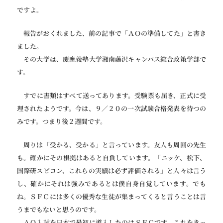
ですよ。
報告がおくれました、前の記事で「ＡＯの準備してた」と書き
ました。
その大学は、慶應義塾大学湘南藤沢キャンパス総合政策学部で
す。
すでに書類はすべて送ってあります。受験票も届き、正式に受
理されたようです。今は、９／２０の一次試験合格発表を待つの
みです。つまり後２週間です。
周りは「受かる、受かる」と言っています。友人も周囲の先生
も。確かにその根拠はあると自負しています。「ニッケ、松下、
国際研スピコン、これらの実績は必ず評価される」と人々は言う
し、確かにそれは強みであるとは僕自身自覚しています。でも
ね。ＳＦＣには多くの優秀な生徒が集まってくると言うことは言
うまでもないと思うのです。
ＡＯ入試を日本で最初に導入したのはＳＦＣです。これをきっ