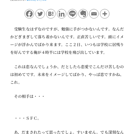
ョ
ン
受験生なはずなのですが、勉強に手がつかないんです。なんだ
かどぎまぎして落ち着かないんです。正直苦しいです。頭にイメ
ージが浮かんでばかり来ます。ここ２日、いつもは学校に居残り
を好んでする俺が４時半には学校を飛び出しています。
これは恋なんでしょうか、だとしたら恋愛でこんだけ苦しむの
は初めてです。未来をイメージしてばかり、やっぱ恋ですかね、
これ。
その相手は・・・
・・・ＳＦＣ。
あ、だまされたって思ったでしょ。すいません。でも深刻なん