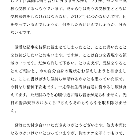
Ｃです(F高側は何と言うか分りませんが)。ですが、センター試
験も受験するつもりでいます。だから今は周りの受験生とともに
受験勉強をしなければならない。だけど手につかないんです。何
をやっているんでしょうか、何をしたらいいんでしょうか。分ら
ないんです。
傲慢な記事を皆様に読ませてしまったこと、ここに書いたこと
をお詫びしたいとおもいます。ですが、ここは自分を表現する領
域の一つです。だから許して下さい。とりあえず、受験をするこ
とのご報告と、今の自分自身の現状をお伝えしようと書きまし
た。ここに書けば少し気持ちが晴れるかなとも思っていた訳で。
今科なり精神不安定です。一応学校生活は普通に営めるし飯は食
えてます。ただ脳みそと心臓付近に落ち着きが見られません。先
日の湯島天神のおみくじでさえもそのもやもやを取り除けませ
ん。
発散にお付き合いいただきありがとうございます。他力本願に
なるのはいけないと分っていますが、俺のケツを叩くつもりで、