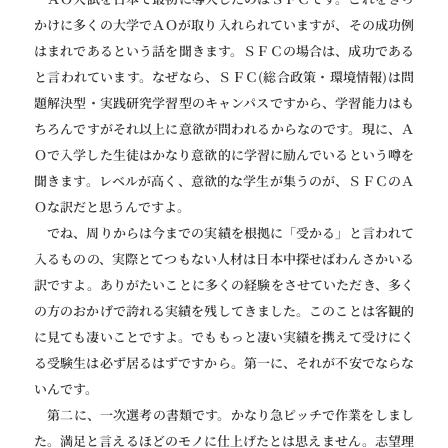
かけに多くの大学でＡＯが取り入れられていますが、その成功例
はまれであるという話を聞きます。ＳＦＣの場合は、成功である
と言われています。なぜなら、ＳＦＣ(総合政策・環境情報)は問
題解決型・実践研究学習型のキャンパスですから、学習能力はも
ちろんですがそれ以上に意欲が問われるからなのです。現に、Ａ
Ｏで入学した生徒はかなり意欲的に学習に励んでいるという噂を
聞きます。レベルが高く、意欲的な学生が集うのが、ＳＦＣのＡ
Ｏな訳だと思うんですよ。
でね、周りからは今までの実績を根拠に「受かる」と言われて
入るものの、実際とてつもない人材は日本中探せばわんさかいる
訳ですよ。ありがたいことに多くの経験をさせていただき、多く
の方のおかげで誇れる実績を残してきました。このことは客観的
に見ても凄いことですよ。でももっと凄い実績を携えて受けにく
る受験生は必ず居るはずですから。第一に、それが不安でならな
いんです。
第二に、一次選考の書類です。かなり急ピッチで作業をしまし
た。満足と言えるほどのモノに仕上げたとは思えません。志望理