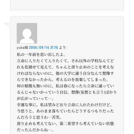
yuka姐
2006/09/14 21:16
より:
私の一年前を思い出したよ。
立命に入りたくて入りたくて、それ以外の学校なんてど
れも色褪せて見えて、ちゃんと滑り止めのことを考えな
ければならないのに、他の大学に通う自分なんて想像す
らできなかったから、考えるのを放棄してしまった。
何の根拠も無いのに、私は春になったら立命に通ってい
るんじゃないかっていう自信、想像(妄想とも言う)ばかり
が広がっていって…。
幸運な事に、私は望みどおり立命に入れたわけだけど、
今思うと、あのまま落ちていたらどうするつもりだった
んだろうと思うわ…苦笑。
滑り止めも考えてない、第二希望すら考えていない状態
だったんだからね…。