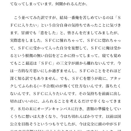
てなってしまっています。何聞かれるんだか。
こう並べてみた訳ですが、結局一番俺を苦しめているのは「Ｓ
ＦＣに入りたい」という自分自身の気持ちであったことに気づき
ます。冒頭でも「恋をした」と、皆さんをだましてみましたが、
実際恋をしました。ＳＦＣに憧れちゃって、ＳＦＣに惚れちゃっ
て、ＳＦＣに受かって入った自分を妄想して、ＳＦＣに俺は受か
るという根拠の無い自信をどこかに持ってしまって。寝ても覚め
てもここ最近は「ＳＦＣ」の三文字が頭から離れないんです。今
は一方的な片思いにしか過ぎませんし、ＳＦＣのことをそれほど
深く知る訳でもありません。でも、ＳＦＣを想うが故に、アタッ
クしてふられる(＝不合格)のが怖くて仕方ないんです。落ちたく
ないんです、ＳＦＣに入りたいんです。その気持ちを前面に出し
切ればいいのに、ふられることを考えるだけで辛くなってきま
す。８月の末にオープンキャンパスに行き、書類の準備をしてい
くうちに想いは大きくなり、今はち切れんばかりです。以前は国
公立を目指そうというつもりでしたが、今は完全に頭の中がＳＦ