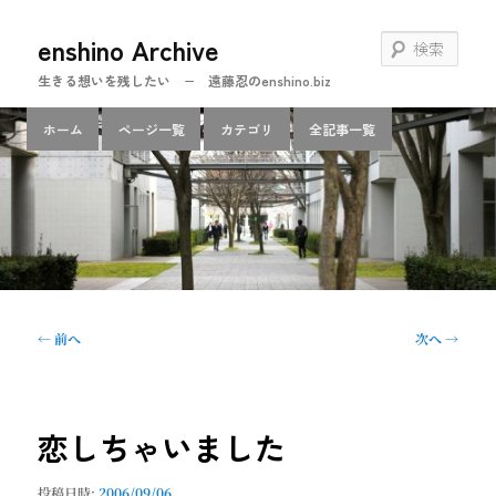
メ
enshino Archive
イ
検
ン
索
生きる想いを残したい − 遠藤忍のenshino.biz
コ
ン
メ
ホーム
ページ一覧
カテゴリ
全記事一覧
テ
イ
ン
ン
ツ
メ
へ
ニ
移
ュ
動
ー
投
←
前へ
次へ
→
稿
ナ
ビ
ゲ
恋しちゃいました
ー
シ
投稿日時:
2006/09/06