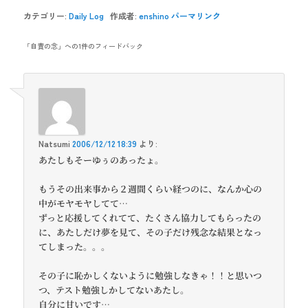
カテゴリー:
Daily Log
作成者:
enshino
パーマリンク
「
自責の念
」への1件のフィードバック
Natsumi
2006/12/12 18:39
より:
あたしもそーゆぅのあったょ。
もうその出来事から２週間くらい経つのに、なんか心の
中がモヤモヤしてて…
ずっと応援してくれてて、たくさん協力してもらったの
に、あたしだけ夢を見て、その子だけ残念な結果となっ
てしまった。。。
その子に恥かしくないように勉強しなきゃ！！と思いつ
つ、テスト勉強しかしてないあたし。
自分に甘いです…