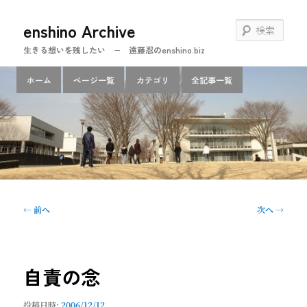
メ
enshino Archive
イ
検
ン
索
生きる想いを残したい − 遠藤忍のenshino.biz
コ
ン
メ
ホーム
ページ一覧
カテゴリ
全記事一覧
テ
イ
ン
ン
ツ
メ
へ
ニ
移
ュ
動
ー
投
←
前へ
次へ
→
稿
ナ
ビ
ゲ
自責の念
ー
シ
投稿日時:
2006/12/12