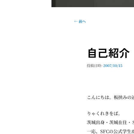
投
←
前へ
稿
ナ
ビ
自己紹介
ゲ
ー
シ
投稿日時:
2007/10/15
ョ
ン
こんにちは。板挟みの遠
りゃくれきをば。
茨城出身・茨城在住・
一応、SFCの公式学生