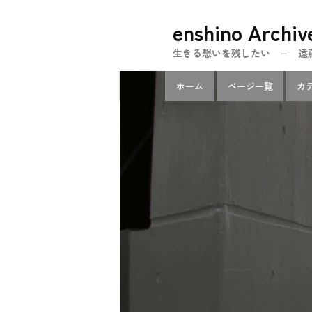
メ
enshino Archiv
イ
ン
生きる想いを残したい − 遠藤忍のe
コ
メ
ン
ホーム
ページ一覧
カ
イ
テ
ン
ン
メ
ツ
ニ
へ
ュ
移
ー
動