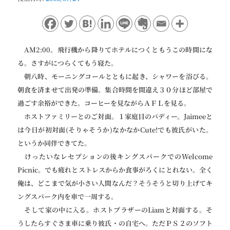
ョ
ン
AM2:00。飛行機から降りてホテルにつくともうこの時間にな
る。さすがにつらくてもう寝た。
朝八時、モーニングコールとともに起き、シャワーを浴びる。
朝食を済ませて出発の準備。集合時間を間違え３０分ほど部屋で
過ごす余裕ができた。コーヒーを見ながらＡＦＬを見る。
ホストファミリーとのご対面。１家庭目のバディー。Jaimeeと
は今日が初対面(そりゃそうか)なかなかCute!でも彼氏がいた。
というか同伴できてた。
けったいなレセプションの後キングスパークでのWelcome
Picnic。でも疲れとストレスからか食事がろくにとれない。全く
俺は、どこまで気が小さい人間なんだ？そうそうと切り上げてキ
ングスパーク内を車で一周する。
そして家の中に入る。ホストブラザーのLiamと対面する。そ
うしたらすぐさま車に乗り彼氏・の自宅へ。ただＰＳ２のソフト