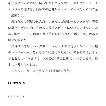
をとりにいっただけ。戻ってからグランツーリスモとかＦＩＦＡ
２００４で遊ぶも、初めての趣味レーションゲームだったので全
く出来ない。
疲れたんで部屋で休んだ。いきなりだがホームシックだ。不安
が募りすぎた。向こうの人の喋るスピードについていけない。あ
あ、涙が・・・。何年ぶりに泣いただろうか。ポッドでJ-Popを
聞いて慰めた。
夕食はいきなりハングリー・ジャックスと言うハンバーガー屋
のハンバーガー。それもろくに食えやしない。でもその後、ちょ
っとおしゃべりをする。PM10:00前には床についてしまう。日
本じゃ考えらんねぇ。
こうして、オーストラリア１日目がすぎた。
COMMENTS
comments