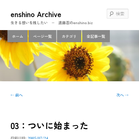
メ
enshino Archive
イ
検
ン
索
生きる想いを残したい − 遠藤忍のenshino.biz
コ
ン
メ
ホーム
ページ一覧
カテゴリ
全記事一覧
テ
イ
ン
ン
ツ
メ
へ
ニ
移
ュ
動
ー
投
←
前へ
次へ
→
稿
ナ
ビ
ゲ
03：ついに始まった
ー
シ
投稿日時:
2005/07/24