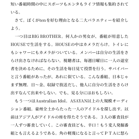
短い番組時間の中にスポーツもエンタもライフ情報も集約されて
いる。
さて。ぼくがtenを好む理由となる二大バラエティーを紹介し
よう。
一つ目はBIG BROTHER。何人かの男女が、番組が用意した
HOUSEで生活をする。HOUSEの中はカメラだらけ。トイレに
もシャワーにもカメラがついている。メンバーは自分の生活をさ
らけ出さなければならない。視聴者は、毎週日曜日に一人の退室
者を決めるために、その生活を毎日見て投票を行う。サバイバー
と言う番組があったが、あれに似ている。こんな番組、日本じゃ
まず無理。日〜金、収録で放送だし、他人に自分の生活をさらけ
出すなんて出来やしない。でも、見る分にはおもしろい。
もう一つはAustralian Idol。ASAYAN以上の大規模オーディ
ション番組。豪州全土からたった一人のアイドルを探し出す。以
前はアジア人がアイドルの座を得たそうである。３人の審査員が
一人ずつ審査していく。この審査員ども、辛口！もう変人発掘番
組とも言えるようである。角の軽蔑になると言ってＰＴＡに怒ら