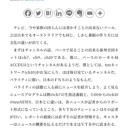
ョ
ン
テレビ。今や家族の団らんには書かすことの出来ないツール。
之は日本でもオーストラリアでも同じ。しかし番組の作り方には
文化の違いが出てくる。
まずはチャンネルの話。パースで見ることの出来る豪州全国ネ
ットはch7、ch9、ch10である。他に、パースのローカル局
ACCES31というチャンネルがあるようだ。僕としては、tenネッ
トワーク(ch10)がお気に入り。ほぼ毎日見ているチャンネルだ。
バライティに強い、日本のＦＮＳのようなもんだ。
バライティの話題に入る前にニュースを紹介しよう。よく見る
ニュースプログラムは朝のch7の生放送番組と、5:00からのch10
のtenNEWS。日本とに違いは、各ニュースが記者からのリポー
ト形式になっているところ。各ＶＴＲのナレーションはその記者
が行い、レポートの最後には必ずその記者が登場する。キャスタ
ーはニュースの概要を伝えるだけで本文はＶＴＲ中に読まれる。