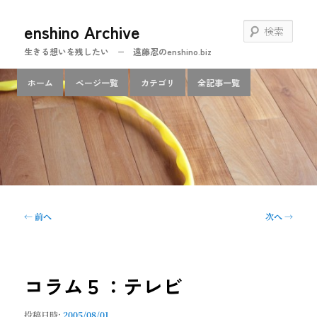
メ
enshino Archive
イ
検
ン
索
生きる想いを残したい − 遠藤忍のenshino.biz
コ
ン
メ
ホーム
ページ一覧
カテゴリ
全記事一覧
テ
イ
ン
ン
ツ
メ
へ
ニ
移
ュ
動
ー
投
←
前へ
次へ
→
稿
ナ
ビ
ゲ
コラム５：テレビ
ー
シ
投稿日時:
2005/08/01