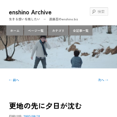
メ
enshino Archive
イ
検
ン
索
生きる想いを残したい − 遠藤忍のenshino.biz
コ
ン
メ
ホーム
ページ一覧
カテゴリ
全記事一覧
テ
イ
ン
ン
ツ
メ
へ
ニ
移
ュ
動
ー
投
←
前へ
次へ
→
稿
ナ
ビ
ゲ
更地の先に夕日が沈む
ー
シ
投稿日時:
2005/08/31