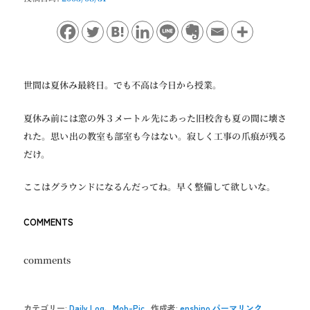
ョ
ン
世間は夏休み最終日。でも不高は今日から授業。
夏休み前には窓の外３メートル先にあった旧校舎も夏の間に壊さ
れた。思い出の教室も部室も今はない。寂しく工事の爪痕が残る
だけ。
ここはグラウンドになるんだってね。早く整備して欲しいな。
COMMENTS
comments
カテゴリー:
Daily Log
、
Mob-Pic
作成者:
enshino
パーマリンク