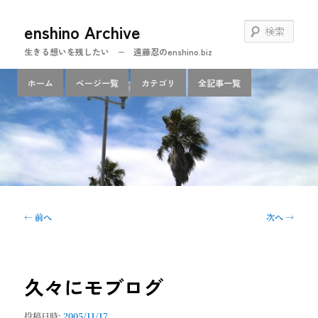
メ
enshino Archive
イ
検
ン
索
生きる想いを残したい − 遠藤忍のenshino.biz
コ
ン
メ
ホーム
ページ一覧
カテゴリ
全記事一覧
テ
イ
ン
ン
ツ
メ
へ
ニ
移
ュ
動
ー
投
←
前へ
次へ
→
稿
ナ
ビ
ゲ
久々にモブログ
ー
シ
投稿日時:
2005/11/17