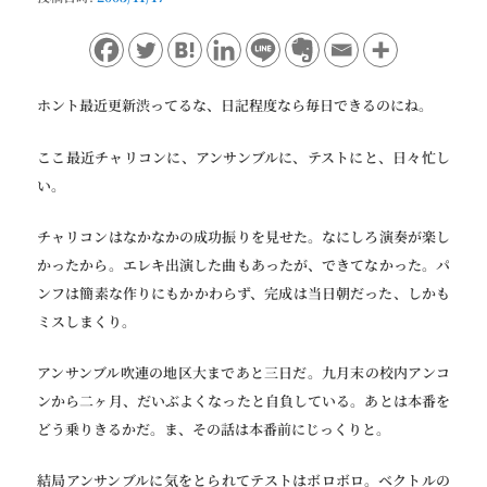
ョ
ン
ホント最近更新渋ってるな、日記程度なら毎日できるのにね。
ここ最近チャリコンに、アンサンブルに、テストにと、日々忙し
い。
チャリコンはなかなかの成功振りを見せた。なにしろ演奏が楽し
かったから。エレキ出演した曲もあったが、できてなかった。パ
ンフは簡素な作りにもかかわらず、完成は当日朝だった、しかも
ミスしまくり。
アンサンブル吹連の地区大まであと三日だ。九月末の校内アンコ
ンから二ヶ月、だいぶよくなったと自負している。あとは本番を
どう乗りきるかだ。ま、その話は本番前にじっくりと。
結局アンサンブルに気をとられてテストはボロボロ。ベクトルの