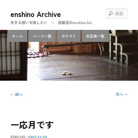
メ
enshino Archive
イ
検
ン
索
生きる想いを残したい − 遠藤忍のenshino.biz
コ
ン
メ
ホーム
ページ一覧
カテゴリ
全記事一覧
テ
イ
ン
ン
ツ
メ
へ
ニ
移
ュ
動
ー
投
←
前へ
次へ
→
稿
ナ
ビ
ゲ
一応月です
ー
シ
投稿日時:
2005/11/19