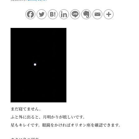
ョ
ン
まだ寝てません。
ふと外に出ると、月明かりが眩しいです。
星もキレイです。眼鏡をかければオリオン座を確認できます。