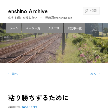
メ
enshino Archive
イ
検
ン
索
生きる想いを残したい − 遠藤忍のenshino.biz
コ
ン
メ
ホーム
ページ一覧
カテゴリ
全記事一覧
テ
イ
ン
ン
ツ
メ
へ
ニ
移
ュ
動
ー
投
←
前へ
次へ
→
稿
ナ
ビ
ゲ
粘り勝ちするために
ー
シ
投稿日時:
2006/12/13