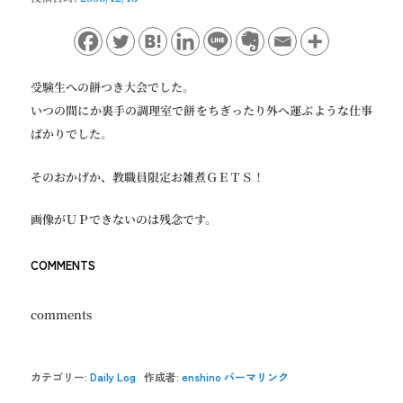
ョ
ン
受験生への餅つき大会でした。
いつの間にか裏手の調理室で餅をちぎったり外へ運ぶような仕事
ばかりでした。
そのおかげか、教職員限定お雑煮ＧＥＴＳ！
画像がＵＰできないのは残念です。
COMMENTS
comments
カテゴリー:
Daily Log
作成者:
enshino
パーマリンク