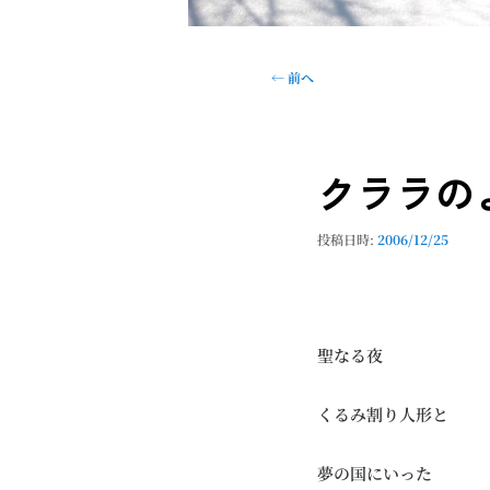
投
←
前へ
稿
ナ
ビ
クララの
ゲ
ー
シ
投稿日時:
2006/12/25
ョ
ン
聖なる夜
くるみ割り人形と
夢の国にいった