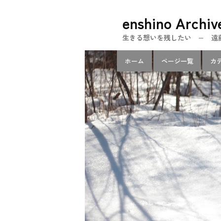
メ
enshino Archiv
イ
ン
生きる想いを残したい − 遠藤忍のe
コ
メ
ン
ホーム
ページ一覧
カ
イ
テ
ン
ン
メ
ツ
ニ
へ
ュ
移
ー
動