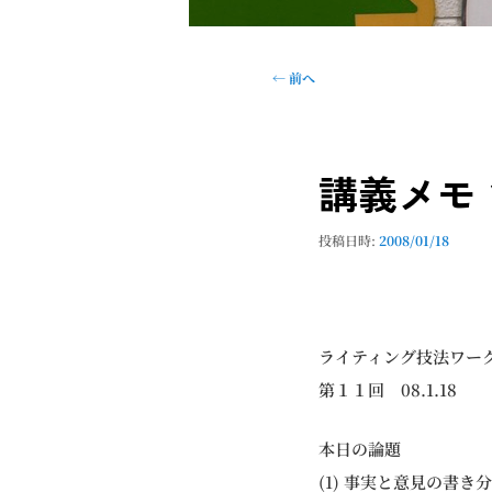
投
←
前へ
稿
ナ
ビ
講義メモ
ゲ
ー
シ
投稿日時:
2008/01/18
ョ
ン
ライティング技法ワー
第１１回 08.1.18
本日の論題
(1) 事実と意見の書