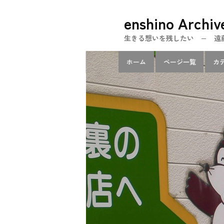
メ
enshino Archiv
イ
ン
生きる想いを残したい − 遠藤忍のe
コ
メ
ン
ホーム
ページ一覧
カ
イ
テ
ン
ン
メ
ツ
ニ
へ
ュ
移
ー
動