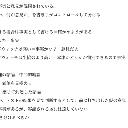
事実と意見が混同されている。
か、何が意見か、を書き手がコントロールして分ける
きる場合は事実として書ける＝確かめようがある
った＝事実
ドウィッチは高い＝事実かな？ 意見だよ
ドウィッチは生協のより高い＝本津かどうかが判別できるので事実
理の結論、中間的結論
、価値を見極める
、感じて到達した結論
が、テストの結果を見て判断するとして、前に打ち出した仮の意見
事実があるが、容認される域には達していない
書き分けるべきか