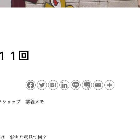
１１回
クショップ 講義メモ
き分け 事実と意見て何？