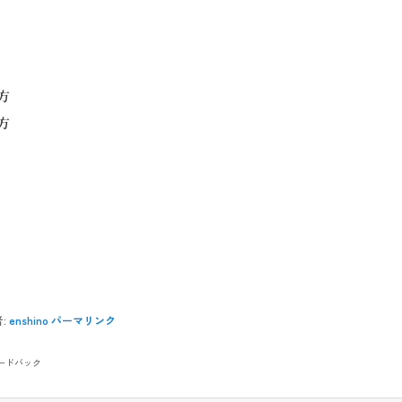
方
方
:
enshino
パーマリンク
ードバック