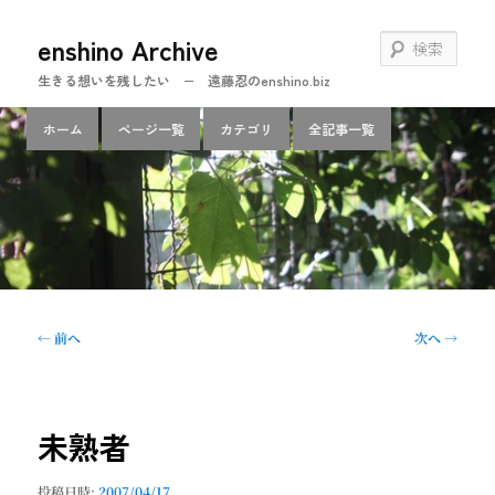
メ
enshino Archive
イ
検
ン
索
生きる想いを残したい − 遠藤忍のenshino.biz
コ
ン
メ
ホーム
ページ一覧
カテゴリ
全記事一覧
テ
イ
ン
ン
ツ
メ
へ
ニ
移
ュ
動
ー
投
←
前へ
次へ
→
稿
ナ
ビ
ゲ
未熟者
ー
シ
投稿日時:
2007/04/17