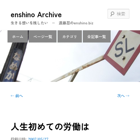
メ
enshino Archive
イ
検
ン
索
生きる想いを残したい − 遠藤忍のenshino.biz
コ
ン
メ
ホーム
ページ一覧
カテゴリ
全記事一覧
テ
イ
ン
ン
ツ
メ
へ
ニ
移
ュ
動
ー
投
←
前へ
次へ
→
稿
ナ
ビ
ゲ
人生初めての労働は
ー
シ
投稿日時:
2007/05/27