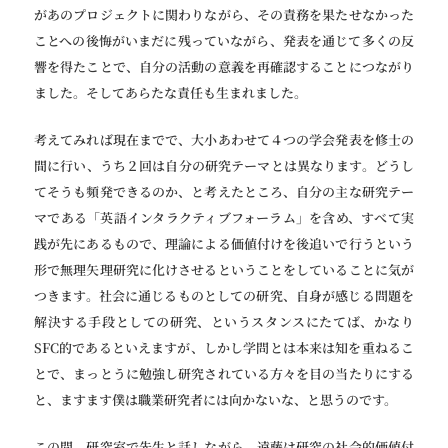
があのプロジェクトに関わりながら、その責務を果たせなかった
ことへの後悔がいまだに残っていながら、発表を通じて多くの反
響を得たことで、自分の活動の意義を再確認することにつながり
ました。そしてあらたな責任も生まれました。
考えてみれば現在までで、大小あわせて４つの学会発表を修士の
間に行い、うち２回は自分の研究テーマとは異なります。どうし
てそうも頻発できるのか、と考えたところ、自分の主な研究テー
マである「英語インタラクティブフォーラム」を含め、すべて実
践が先にあるもので、理論による価値付けを後追いで行うという
形で無理矢理研究に化けさせるということをしていることに気が
つきます。社会に通じるものとしての研究、自身が感じる問題を
解決する手段としての研究、というスタンスにたてば、かなり
SFC的であるといえますが、しかし学問とは本来は知を重ねるこ
とで、まっとうに勉強し研究されている方々を目の当たりにする
と、ますます僕は職業研究者には向かないな、と思うのです。
この間、研究室で先生と話しながら、遠藤は研究の社会的価値付