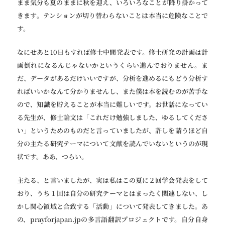
まま気分も夏のままに秋を迎え、いろいろなことが降り掛かって
きます。テンションが切り替わらないことは本当に危険なことで
す。
なにせあと10日もすれば修士中間発表です。修士研究の計画は計
画倒れになるんじゃないかというくらい進んでおりません。ま
だ、データがあるだけいいですが、分析を進めるにもどう分析す
ればいいかなんて分かりませんし、また僕は本を読むのが苦手な
ので、知識を貯えることが本当に難しいです。お世話になってい
る先生が、修士論文は「これだけ勉強しました、ゆるしてくださ
い」というためのものだと言っていましたが、許しを請うほど自
分の主たる研究テーマについて文献を読んでいないというのが現
状です。ああ、つらい。
主たる、と言いましたが、実は私はこの夏に２回学会発表をして
おり、うち１回は自分の研究テーマとはまったく関連しない、し
かし関心領域と合致する「活動」について発表してきました。あ
の、prayforjapan.jpの多言語翻訳プロジェクトです。自分自身