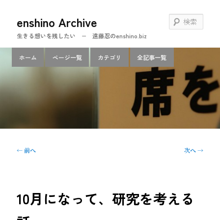
メ
enshino Archive
イ
検
ン
索
生きる想いを残したい − 遠藤忍のenshino.biz
コ
ン
メ
ホーム
ページ一覧
カテゴリ
全記事一覧
テ
イ
ン
ン
ツ
メ
へ
ニ
移
ュ
動
ー
投
←
前へ
次へ
→
稿
ナ
ビ
ゲ
10月になって、研究を考える
ー
シ