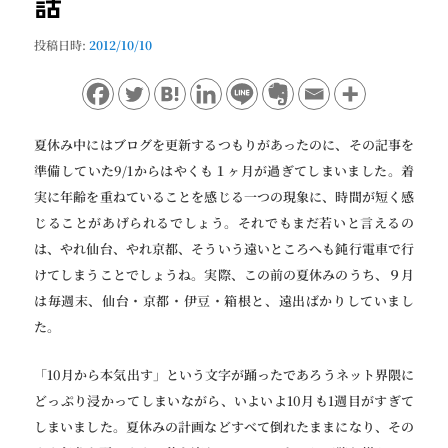
話
ョ
ン
投稿日時:
2012/10/10
夏休み中にはブログを更新するつもりがあったのに、その記事を
準備していた9/1からはやくも１ヶ月が過ぎてしまいました。着
実に年齢を重ねていることを感じる一つの現象に、時間が短く感
じることがあげられるでしょう。それでもまだ若いと言えるの
は、やれ仙台、やれ京都、そういう遠いところへも鈍行電車で行
けてしまうことでしょうね。実際、この前の夏休みのうち、９月
は毎週末、仙台・京都・伊豆・箱根と、遠出ばかりしていまし
た。
「10月から本気出す」という文字が踊ったであろうネット界隈に
どっぷり浸かってしまいながら、いよいよ10月も1週目がすぎて
しまいました。夏休みの計画などすべて倒れたままになり、その