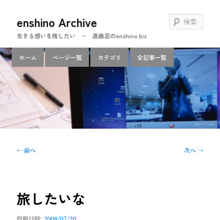
メ
enshino Archive
イ
検
ン
索
生きる想いを残したい − 遠藤忍のenshino.biz
コ
ン
メ
ホーム
ページ一覧
カテゴリ
全記事一覧
テ
イ
ン
ン
ツ
メ
へ
ニ
移
ュ
動
ー
投
←
前へ
次へ
→
稿
ナ
ビ
ゲ
旅したいな
ー
シ
投稿日時:
2008/07/20