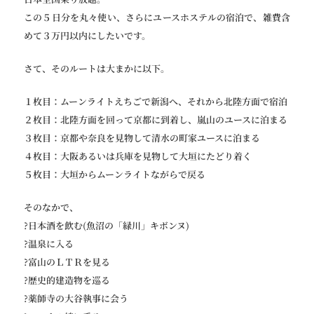
この５日分を丸々使い、さらにユースホステルの宿泊で、雑費含
めて３万円以内にしたいです。
さて、そのルートは大まかに以下。
１枚目：ムーンライトえちごで新潟へ、それから北陸方面で宿泊
２枚目：北陸方面を回って京都に到着し、嵐山のユースに泊まる
３枚目：京都や奈良を見物して清水の町家ユースに泊まる
４枚目：大阪あるいは兵庫を見物して大垣にたどり着く
５枚目：大垣からムーンライトながらで戻る
そのなかで、
?日本酒を飲む(魚沼の「緑川」キボンヌ)
?温泉に入る
?富山のＬＴＲを見る
?歴史的建造物を巡る
?薬師寺の大谷執事に会う