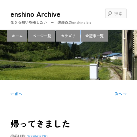
メ
enshino Archive
イ
検
ン
索
生きる想いを残したい − 遠藤忍のenshino.biz
コ
ン
メ
ホーム
ページ一覧
カテゴリ
全記事一覧
テ
イ
ン
ン
ツ
メ
へ
ニ
移
ュ
動
ー
投
←
前へ
次へ
→
稿
ナ
ビ
ゲ
帰ってきました
ー
シ
投稿日時:
2008/07/30