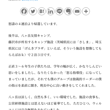
ョ
ン
怒濤の４連泊より帰還しています。
後半は、八ヶ岳友情キャンプ。
藤沢市が所有するキャンプ施設（茨城県民には「さしま」、埼玉
県民には「げんきプラザ」といえば、そういう施設を想像しても
らえばおｋ）で２泊３日です。
正直３〜６年生の子供たちは、学年の幅が広く、かなりしんどい
思いをしましたし、なりたくなかった「怒る指導役」になってし
まっていましたが、それでも僕のグループは独裁的リーダーの僕
の指示を素直に聞き、班長中心に良い動きをしてくれました。
八ヶ岳は涼しく、自然も多く、いい環境でした。施設の食事も、
公営研修施設とは思えないほど豪華でした。ただひとつ、ウィル
コムには完全無視をされていました。