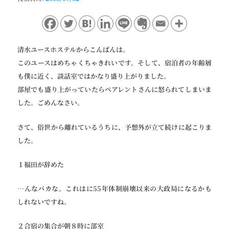
ョ
ン
清水ユースホステルからこんばんは。
このユースはめちゃくちゃきれいです。そして、宿泊者の年齢層
も僕に近く、談話室ではかなり盛り上がりました。
部屋でも盛り上がっていたらペアレントさんに怒られてしまいま
した。ごめんなさい。
さて、俗世から離れているうちに、予想外が立て続けに起こりま
した。
１福田が辞めた
…んなバカな。これはに55年体制崩壊以来の大政局になるかも
しれないですね。
２合宿の集合が朝８時に部室