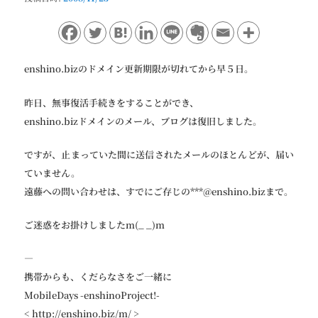
ョ
ン
enshino.bizのドメイン更新期限が切れてから早５日。
昨日、無事復活手続きをすることができ、
enshino.bizドメインのメール、ブログは復旧しました。
ですが、止まっていた間に送信されたメールのほとんどが、届い
ていません。
遠藤への問い合わせは、すでにご存じの***@enshino.bizまで。
ご迷惑をお掛けしましたm(_ _)m
—
携帯からも、くだらなさをご一緒に
MobileDays -enshinoProject!-
< http://enshino.biz/m/ >