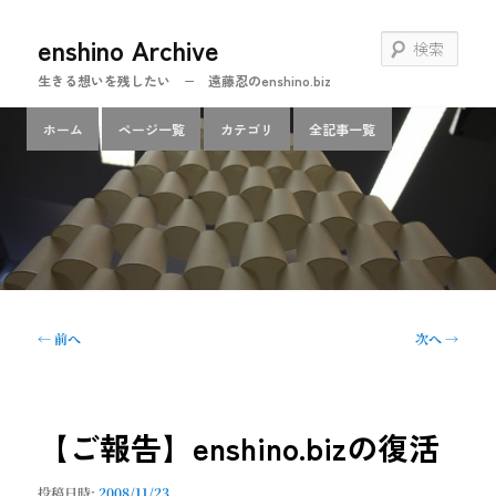
メ
enshino Archive
イ
検
ン
索
生きる想いを残したい − 遠藤忍のenshino.biz
コ
ン
メ
ホーム
ページ一覧
カテゴリ
全記事一覧
テ
イ
ン
ン
ツ
メ
へ
ニ
移
ュ
動
ー
投
←
前へ
次へ
→
稿
ナ
ビ
ゲ
【ご報告】enshino.bizの復活
ー
シ
投稿日時:
2008/11/23