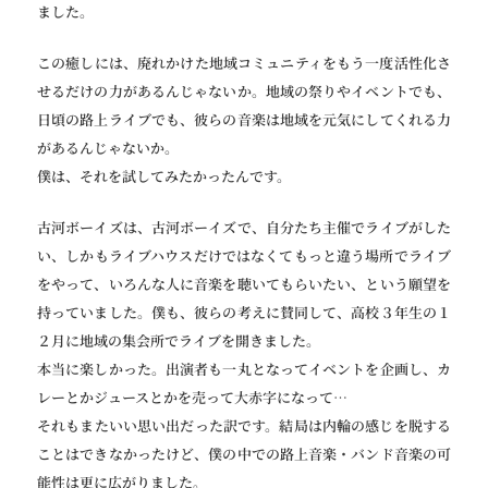
ました。
この癒しには、廃れかけた地域コミュニティをもう一度活性化さ
せるだけの力があるんじゃないか。地域の祭りやイベントでも、
日頃の路上ライブでも、彼らの音楽は地域を元気にしてくれる力
があるんじゃないか。
僕は、それを試してみたかったんです。
古河ボーイズは、古河ボーイズで、自分たち主催でライブがした
い、しかもライブハウスだけではなくてもっと違う場所でライブ
をやって、いろんな人に音楽を聴いてもらいたい、という願望を
持っていました。僕も、彼らの考えに賛同して、高校３年生の１
２月に地域の集会所でライブを開きました。
本当に楽しかった。出演者も一丸となってイベントを企画し、カ
レーとかジュースとかを売って大赤字になって…
それもまたいい思い出だった訳です。結局は内輪の感じを脱する
ことはできなかったけど、僕の中での路上音楽・バンド音楽の可
能性は更に広がりました。