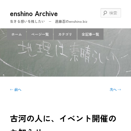
メ
enshino Archive
イ
検
ン
索
生きる想いを残したい − 遠藤忍のenshino.biz
コ
ン
メ
ホーム
ページ一覧
カテゴリ
全記事一覧
テ
イ
ン
ン
ツ
メ
へ
ニ
移
ュ
動
ー
投
←
前へ
次へ
→
稿
ナ
ビ
ゲ
古河の人に、イベント開催の
ー
シ