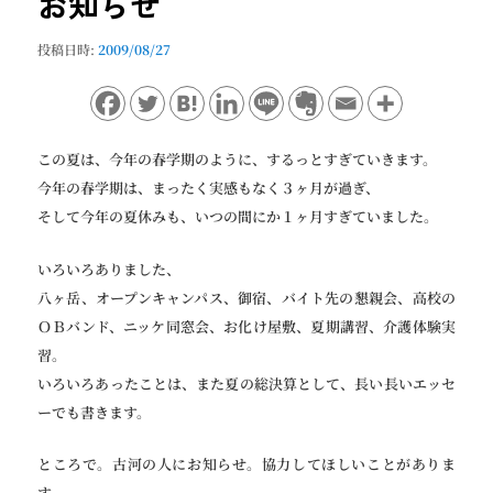
お知らせ
ョ
ン
投稿日時:
2009/08/27
この夏は、今年の春学期のように、するっとすぎていきます。
今年の春学期は、まったく実感もなく３ヶ月が過ぎ、
そして今年の夏休みも、いつの間にか１ヶ月すぎていました。
いろいろありました、
八ヶ岳、オープンキャンパス、御宿、バイト先の懇親会、高校の
ＯＢバンド、ニッケ同窓会、お化け屋敷、夏期講習、介護体験実
習。
いろいろあったことは、また夏の総決算として、長い長いエッセ
ーでも書きます。
ところで。古河の人にお知らせ。協力してほしいことがありま
す。