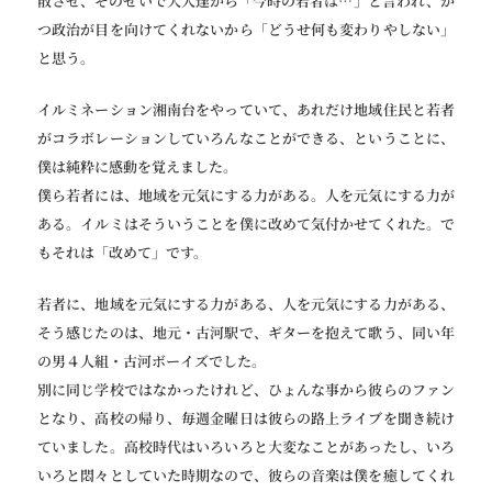
散させ、そのせいで大人達から「今時の若者は…」と言われ、か
つ政治が目を向けてくれないから「どうせ何も変わりやしない」
と思う。
イルミネーション湘南台をやっていて、あれだけ地域住民と若者
がコラボレーションしていろんなことができる、ということに、
僕は純粋に感動を覚えました。
僕ら若者には、地域を元気にする力がある。人を元気にする力が
ある。イルミはそういうことを僕に改めて気付かせてくれた。で
もそれは「改めて」です。
若者に、地域を元気にする力がある、人を元気にする力がある、
そう感じたのは、地元・古河駅で、ギターを抱えて歌う、同い年
の男４人組・古河ボーイズでした。
別に同じ学校ではなかったけれど、ひょんな事から彼らのファン
となり、高校の帰り、毎週金曜日は彼らの路上ライブを聞き続け
ていました。高校時代はいろいろと大変なことがあったし、いろ
いろと悶々としていた時期なので、彼らの音楽は僕を癒してくれ