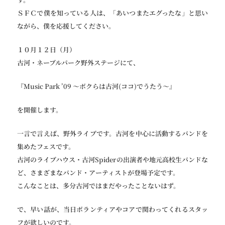
ＳＦＣで僕を知っている人は、「あいつまたエグったな」と思い
ながら、僕を応援してください。
１０月１２日（月）
古河・ネーブルパーク野外ステージにて、
『Music Park ’09 〜ボクらは古河(ココ)でうたう〜』
を開催します。
一言で言えば、野外ライブです。古河を中心に活動するバンドを
集めたフェスです。
古河のライブハウス・古河Spiderの出演者や地元高校生バンドな
ど、さまざまなバンド・アーティストが登場予定です。
こんなことは、多分古河ではまだやったことないはず。
で、早い話が、当日ボランティアやコアで関わってくれるスタッ
フが欲しいのです。