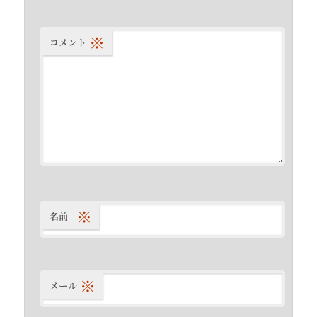
※
コメント
※
名前
※
メール