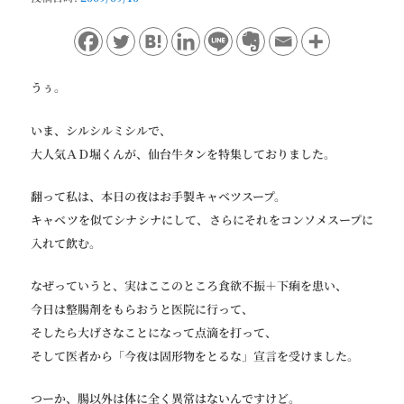
ョ
ン
うぅ。
いま、シルシルミシルで、
大人気ＡＤ堀くんが、仙台牛タンを特集しておりました。
翻って私は、本日の夜はお手製キャベツスープ。
キャベツを似てシナシナにして、さらにそれをコンソメスープに
入れて飲む。
なぜっていうと、実はここのところ食欲不振＋下痢を患い、
今日は整腸剤をもらおうと医院に行って、
そしたら大げさなことになって点滴を打って、
そして医者から「今夜は固形物をとるな」宣言を受けました。
つーか、腸以外は体に全く異常はないんですけど。