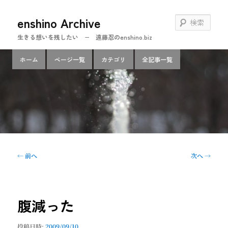
メ
enshino Archive
イ
検
ン
索
生きる想いを残したい − 遠藤忍のenshino.biz
コ
ン
メ
ホーム
ページ一覧
カテゴリ
全記事一覧
テ
イ
ン
ン
ツ
メ
へ
ニ
移
ュ
動
ー
投
←
前へ
次へ
→
稿
ナ
ビ
ゲ
腹減った
ー
シ
投稿日時:
2009/09/10