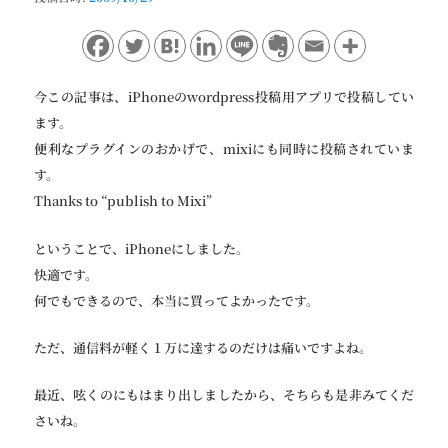
ョ
ン
今この記事は、iPhoneのwordpress投稿用アプリで投稿してい
ます。
便利なプラグインのおかげで、mixiにも同時に投稿されていま
す。
Thanks to “publish to Mixi”
ということで、iPhoneにしました。
快適です。
何でもできるので、本当に買ってよかったです。
ただ、通信料が軽く１万に達するのだけは痛いですよね。
最近、呟くのにもはまり出しましたから、そちらも是非みてくだ
さいね。