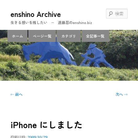
メ
enshino Archive
イ
検
ン
索
生きる想いを残したい − 遠藤忍のenshino.biz
コ
ン
メ
ホーム
ページ一覧
カテゴリ
全記事一覧
テ
イ
ン
ン
ツ
メ
へ
ニ
移
ュ
動
ー
投
←
前へ
次へ
→
稿
ナ
ビ
ゲ
iPhone にしました
ー
シ
投稿日時:
2009/10/29