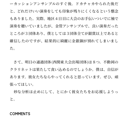
ーカッションアンサンブルのすぐ後。ドカチャカやられた後だ
と、どれだけいい演奏をしても印象が残りにくくなるという懸念
もありました。実際、地区４日目に大会のお手伝いついでに袖で
演奏を聴いていましたが、金管アンサンブルで、良い演奏だった
ところが３団体あり、僕としては３団体全てが銀賞以上であると
確信したのですが、結果的に綺麗に金銀銅が別れてしまいまし
た。
さて、明日の通過団体(西関東大会出場団体)は８つ。不動岡の
クラリネットは果たして食い込めるのでしょうか。僕は、自信が
あります。彼女たちならやってくれると思っています。ぜひ、頑
張ってほしい。
妙な分析は止めにして、とにかく彼女たちをお応援しようっ
と。
COMMENTS