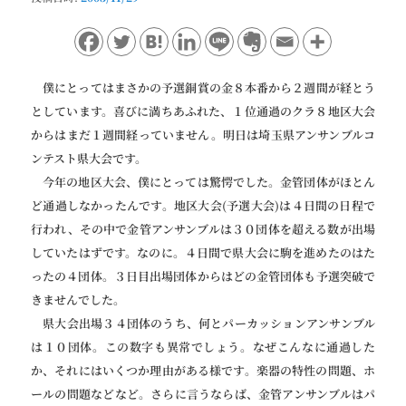
ョ
ン
僕にとってはまさかの予選銅賞の金８本番から２週間が経とう
としています。喜びに満ちあふれた、１位通過のクラ８地区大会
からはまだ１週間経っていません。明日は埼玉県アンサンブルコ
ンテスト県大会です。
今年の地区大会、僕にとっては驚愕でした。金管団体がほとん
ど通過しなかったんです。地区大会(予選大会)は４日間の日程で
行われ、その中で金管アンサンブルは３０団体を超える数が出場
していたはずです。なのに。４日間で県大会に駒を進めたのはた
ったの４団体。３日目出場団体からはどの金管団体も予選突破で
きませんでした。
県大会出場３４団体のうち、何とパーカッションアンサンブル
は１０団体。この数字も異常でしょう。なぜこんなに通過した
か、それにはいくつか理由がある様です。楽器の特性の問題、ホ
ールの問題などなど。さらに言うならば、金管アンサンブルはパ