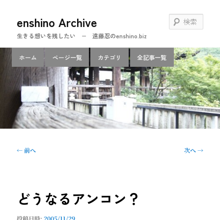
メ
enshino Archive
イ
検
ン
索
生きる想いを残したい − 遠藤忍のenshino.biz
コ
ン
メ
ホーム
ページ一覧
カテゴリ
全記事一覧
テ
イ
ン
ン
ツ
メ
へ
ニ
移
ュ
動
ー
投
←
前へ
次へ
→
稿
ナ
ビ
ゲ
どうなるアンコン？
ー
シ
投稿日時:
2005/11/29