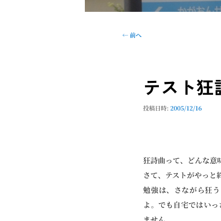
投
←
前へ
稿
ナ
ビ
テスト狂
ゲ
ー
シ
投稿日時:
2005/12/16
ョ
ン
狂詩曲って、どんな意
さて、テストがやっと
勉強は、さながら狂う
よ。でも自宅ではいっ
ません。