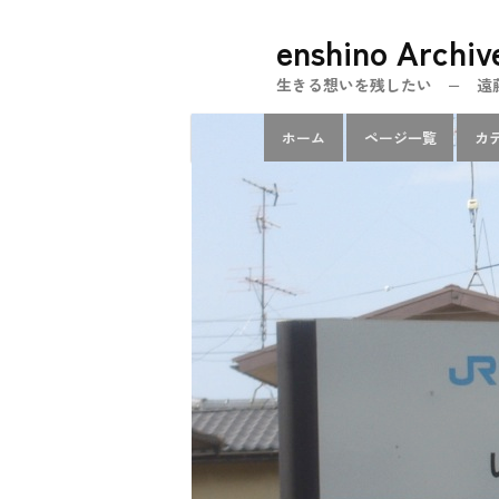
メ
enshino Archiv
イ
ン
生きる想いを残したい − 遠藤忍のe
コ
メ
ン
ホーム
ページ一覧
カ
イ
テ
ン
ン
メ
ツ
ニ
へ
ュ
移
ー
動