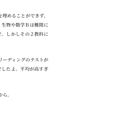
を埋めることができず、
。生物や数学Ｂは難関に
で。しかしその２教科に
リーディングのテストが
でしたよ。平均が高すぎ
やら。