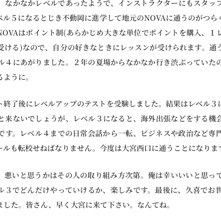
。なかなかレベルであったようで、インストラクターにもスタッ
ベル５になるとじき不動岡に進学して地元のNOVAに通うのがつら
。NOVAはポイント制(あらかじめ大きな単位でポイントを購入、１
受ける)なので、自分の好きなときにレッスンが受けられます。通
ル４にあがりました。２年の夏場からなかなか行き渋ぶっていた
るように。
ト終了後にレベルアップのテストを受験しました。結果はレベル３
と来ないでしょうが、レベル３になると、海外出張などをする機
です。レベル４までの日常会話から一転、ビジネスや政治など専
ールも転校せねばなりません。今度は大宮西口に通うことになりま
か、悪いと思うかはその人の取り組み方次第。俺は幸いいいと思っ
ル３でどんだけやっていけるか、楽しみです。最後に、久喜でお
ました。皆さん、早く大宮に来て下さい。なんてね。