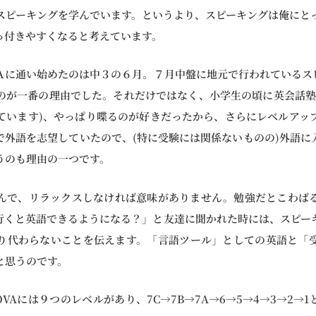
スピーキングを学んでいます。というより、スピーキングは俺にと
っ付きやすくなると考えています。
Ａに通い始めたのは中３の６月。７月中盤に地元で行われているス
のが一番の理由でした。それだけではなく、小学生の頃に英会話塾
ています)、やっぱり喋るのが好きだったから、さらにレベルアッ
で外語を志望していたので、(特に受験には関係ないものの)外語に
うのも理由の一つです。
んで、リラックスしなければ意味がありません。勉強だとこわば
A行くと英語できるようになる？」と友達に聞かれた時には、スピー
り代わらないことを伝えます。「言語ツール」としての英語と「
と思うのです。
VAには９つのレベルがあり、7C→7B→7A→6→5→4→3→2→