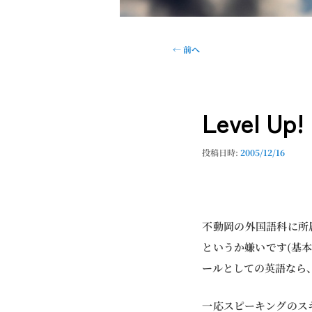
投
←
前へ
稿
ナ
ビ
Level Up!
ゲ
ー
シ
投稿日時:
2005/12/16
ョ
ン
不動岡の外国語科に所
というか嫌いです(基
ールとしての英語なら
一応スピーキングのス