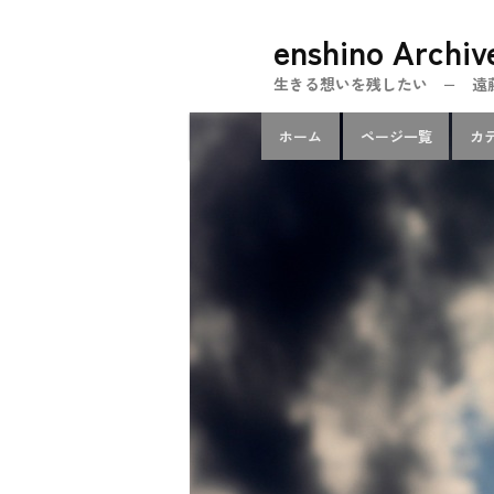
メ
enshino Archiv
イ
ン
生きる想いを残したい − 遠藤忍のe
コ
メ
ン
ホーム
ページ一覧
カ
イ
テ
ン
ン
メ
ツ
ニ
へ
ュ
移
ー
動