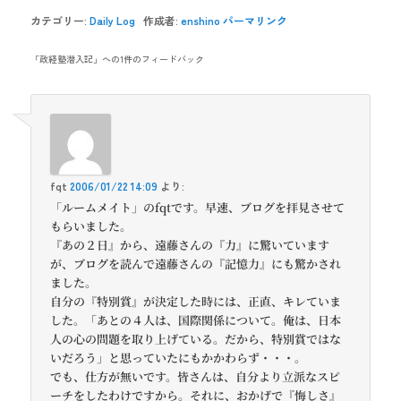
カテゴリー:
Daily Log
作成者:
enshino
パーマリンク
「
政経塾潜入記
」への1件のフィードバック
fqt
2006/01/22 14:09
より:
「ルームメイト」のfqtです。早速、ブログを拝見させて
もらいました。
『あの２日』から、遠藤さんの『力』に驚いています
が、ブログを読んで遠藤さんの『記憶力』にも驚かされ
ました。
自分の『特別賞』が決定した時には、正直、キレていま
した。「あとの４人は、国際関係について。俺は、日本
人の心の問題を取り上げている。だから、特別賞ではな
いだろう」と思っていたにもかかわらず・・・。
でも、仕方が無いです。皆さんは、自分より立派なスピ
ーチをしたわけですから。それに、おかげで『悔しさ』