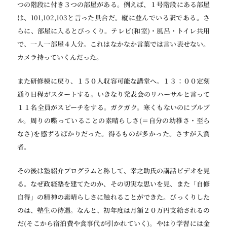
つの階段に付き３つの部屋がある。例えば、１号階段にある部屋
は、101,102,103と言った具合だ。縦に並んでいる訳である。さ
らに、部屋に入るとびっくり。テレビ(和室)・風呂・トイレ共用
で、一人一部屋４人分。これはなかなか言葉では言い表せない。
カメラ持っていくんだった。
また研修棟に戻り、１５０人収容可能な講堂へ。１３：００定刻
通り日程がスタートする。いきなり発表会のリハーサルと言って
１１名全員がスピーチをする。ガクガク。寒くもないのにブルブ
ル。周りの喋っていることの素晴らしさ(＝自分の幼稚さ・至ら
なさ)を感ずるばかりだった。得るものが多かった。さすが入賞
者。
その後は塾紹介プログラムと称して、幸之助氏の講話ビデオを見
る。なぜ政経塾を建てたのか、その切実な思いを見、また「自修
自得」の精神の素晴らしさに触れることができた。びっくりした
のは、塾生の待遇。なんと、初年度は月額２０万円支給されるの
だ(そこから宿泊費や食事代が引かれていく)。やはり学習には金