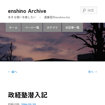
メ
enshino Archive
イ
検
ン
索
生きる想いを残したい − 遠藤忍のenshino.biz
コ
ン
メ
ホーム
ページ一覧
カテゴリ
全記事一覧
テ
イ
ン
ン
ツ
メ
へ
ニ
移
ュ
動
ー
投
←
前へ
次へ
→
稿
ナ
ビ
ゲ
政経塾潜入記
ー
シ
投稿日時:
2006/01/10