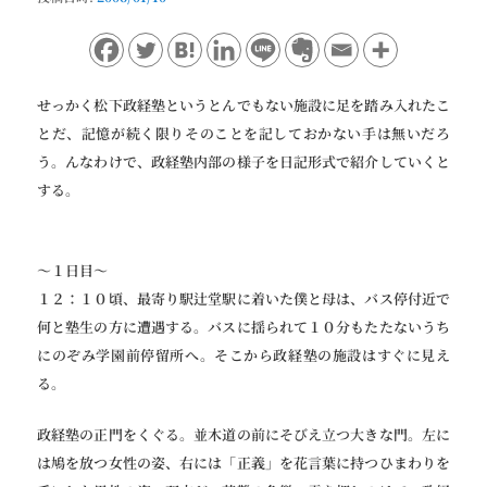
ョ
ン
せっかく松下政経塾というとんでもない施設に足を踏み入れたこ
とだ、記憶が続く限りそのことを記しておかない手は無いだろ
う。んなわけで、政経塾内部の様子を日記形式で紹介していくと
する。
〜１日目〜
１２：１０頃、最寄り駅辻堂駅に着いた僕と母は、バス停付近で
何と塾生の方に遭遇する。バスに揺られて１０分もたたないうち
にのぞみ学園前停留所へ。そこから政経塾の施設はすぐに見え
る。
政経塾の正門をくぐる。並木道の前にそびえ立つ大きな門。左に
は鳩を放つ女性の姿、右には「正義」を花言葉に持つひまわりを