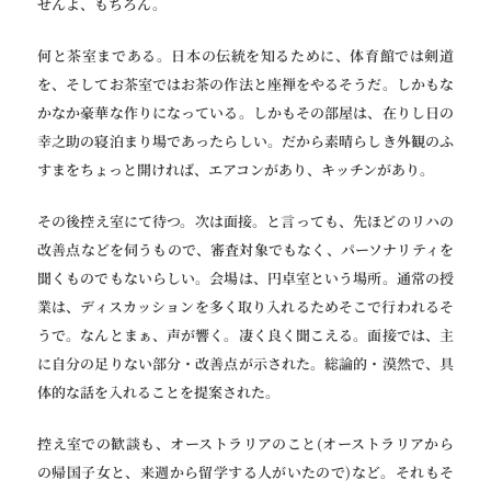
せんよ、もちろん。
何と茶室まである。日本の伝統を知るために、体育館では剣道
を、そしてお茶室ではお茶の作法と座禅をやるそうだ。しかもな
かなか豪華な作りになっている。しかもその部屋は、在りし日の
幸之助の寝泊まり場であったらしい。だから素晴らしき外観のふ
すまをちょっと開ければ、エアコンがあり、キッチンがあり。
その後控え室にて待つ。次は面接。と言っても、先ほどのリハの
改善点などを伺うもので、審査対象でもなく、パーソナリティを
聞くものでもないらしい。会場は、円卓室という場所。通常の授
業は、ディスカッションを多く取り入れるためそこで行われるそ
うで。なんとまぁ、声が響く。凄く良く聞こえる。面接では、主
に自分の足りない部分・改善点が示された。総論的・漠然で、具
体的な話を入れることを提案された。
控え室での歓談も、オーストラリアのこと(オーストラリアから
の帰国子女と、来週から留学する人がいたので)など。それもそ