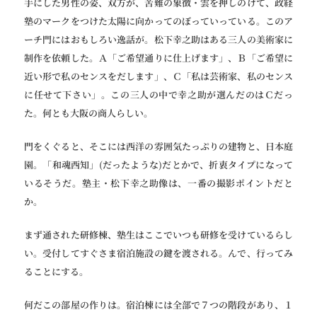
手にした男性の姿、双方が、苦難の象徴・雲を押しのけて、政経
塾のマークをつけた太陽に向かってのぼっていっている。このア
ーチ門にはおもしろい逸話が。松下幸之助はある三人の美術家に
制作を依頼した。Ａ「ご希望通りに仕上げます」、Ｂ「ご希望に
近い形で私のセンスをだします」、Ｃ「私は芸術家、私のセンス
に任せて下さい」。この三人の中で幸之助が選んだのはＣだっ
た。何とも大阪の商人らしい。
門をくぐると、そこには西洋の雰囲気たっぷりの建物と、日本庭
園。「和魂西知」(だったような)だとかで、折衷タイプになって
いるそうだ。塾主・松下幸之助像は、一番の撮影ポイントだと
か。
まず通された研修棟、塾生はここでいつも研修を受けているらし
い。受付してすぐさま宿泊施設の鍵を渡される。んで、行ってみ
ることにする。
何だこの部屋の作りは。宿泊棟には全部で７つの階段があり、１