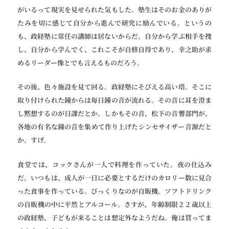
がいるって現実を見せられた気もした。塾生はそのお金のありが
たみを切に感じて自分から進んで研究に励んでいる。というの
も、政経塾に常任の講師は居ないからだ。自分から学ぶ相手を捜
し、自分から学んでく、これこそが自修自得であり、幸之助が求
めるリーダー像とでも言えるものだろう。
その後、色々施設を見て回る。政経塾にそびえる高い塔。そこに
取り付けられた鐘からは毎日鐘の音が流れる。その音に耳を澄ま
し黙想するのが日課だとか。しかもその音、松下の音響部門が、
各地の有名な鐘の音を集めて作り上げたシンセサイザー音源だと
か。すげ。
食堂では、コックさんが一人で料理を作っていた。夜の仕込み
だ。いつもは、成人が一日に必要とするだけのカロリー数に見合
った食事を作っている。びっくりなのが自販機。ソフトドリンク
の自販機の中に平然とアルコール。さすが、年齢制限２２歳以上
の政経塾、子どもが来ることは想定外なようだね。俺は買ってま