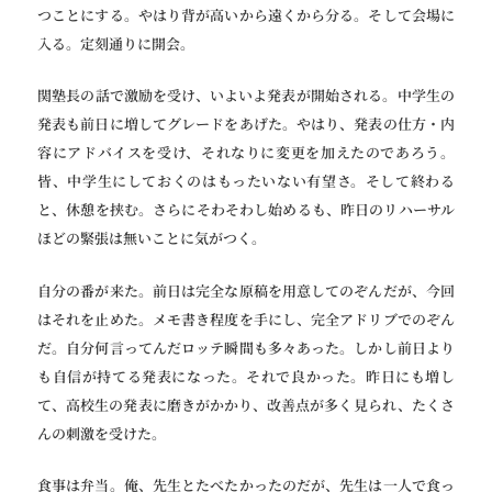
つことにする。やはり背が高いから遠くから分る。そして会場に
入る。定刻通りに開会。
関塾長の話で激励を受け、いよいよ発表が開始される。中学生の
発表も前日に増してグレードをあげた。やはり、発表の仕方・内
容にアドバイスを受け、それなりに変更を加えたのであろう。
皆、中学生にしておくのはもったいない有望さ。そして終わる
と、休憩を挟む。さらにそわそわし始めるも、昨日のリハーサル
ほどの緊張は無いことに気がつく。
自分の番が来た。前日は完全な原稿を用意してのぞんだが、今回
はそれを止めた。メモ書き程度を手にし、完全アドリブでのぞん
だ。自分何言ってんだロッテ瞬間も多々あった。しかし前日より
も自信が持てる発表になった。それで良かった。昨日にも増し
て、高校生の発表に磨きがかかり、改善点が多く見られ、たくさ
んの刺激を受けた。
食事は弁当。俺、先生とたべたかったのだが、先生は一人で食っ