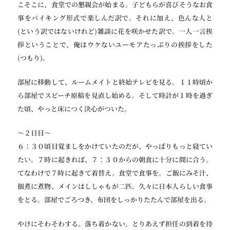
こそこに、食堂での懇親会が始まる。子どもらが喜びそうなお食
事をバイキング形式で楽しんだ訳で。それに加え、色んな人と
(という訳ではないけれど)雑談に花を咲かせた訳で。一人一言挨
拶ということで、俺はウケないユーモアたっぷりの挨拶をした
(つもり)。
部屋に移動して、ルームメイトと終始テレビを見る。１１時頃か
ら部屋でスピーチ原稿を見直し始める。そして時計が１時を過ぎ
た頃、やっと床につく決心がついた。
〜２日目〜
６：３０頃目覚ましをかけていたのだが、やっぱりもっと寝てい
たい。７時に起きれば、７：３０からの朝食に十分に間に合う。
てなわけで７時に起きて着替え。食堂で食事を。ご飯にみそ汁、
佃煮に煮物、メインはししゃもが二匹。久々に日本人らしい食事
をとる。部屋でごろつき、布団をしっかりたたんで部屋を出る。
やけにそわそわする。落ち着かない。とりあえず担任の到着を待