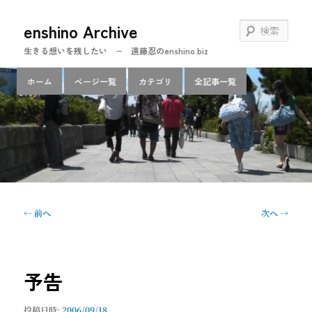
メ
enshino Archive
イ
検
ン
索
生きる想いを残したい − 遠藤忍のenshino.biz
コ
ン
メ
ホーム
ページ一覧
カテゴリ
全記事一覧
テ
イ
ン
ン
ツ
メ
へ
ニ
移
ュ
動
ー
投
←
前へ
次へ
→
稿
ナ
ビ
ゲ
予告
ー
シ
投稿日時:
2006/09/18