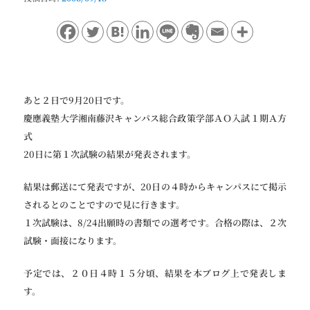
ョ
ン
あと２日で9月20日です。
慶應義塾大学湘南藤沢キャンパス総合政策学部ＡＯ入試１期Ａ方
式
20日に第１次試験の結果が発表されます。
結果は郵送にて発表ですが、20日の４時からキャンパスにて掲示
されるとのことですので見に行きます。
１次試験は、8/24出願時の書類での選考です。合格の際は、２次
試験・面接になります。
予定では、２０日４時１５分頃、結果を本ブログ上で発表しま
す。