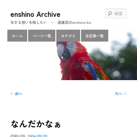
メ
enshino Archive
イ
検
ン
索
生きる想いを残したい − 遠藤忍のenshino.biz
コ
ン
メ
ホーム
ページ一覧
カテゴリ
全記事一覧
テ
イ
ン
ン
ツ
メ
へ
ニ
移
ュ
動
ー
投
←
前へ
次へ
→
稿
ナ
ビ
ゲ
なんだかなぁ
ー
シ
投稿日時:
2006/09/19