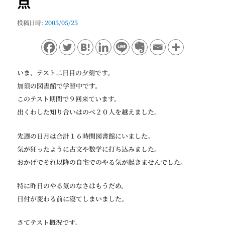
点
ョ
ン
投稿日時:
2005/05/25
いま、テスト二日目の夕刻です。
加須の図書館で学習中です。
このテスト期間で９回来ています。
出くわした知り合いはのべ２０人を越えました。
先週の日月は合計１６時間図書館にいました。
気が狂ったように古文や数学に打ち込みました。
おかげでそれ以降の自宅でのやる気が起きませんでした。
特に昨日のやる気のなさはもうだめ。
日付が変わる前に寝てしまいました。
さてテスト概況です。