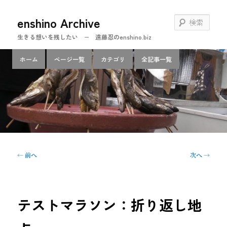
メ
enshino Archive
イ
検
ン
索
生きる想いを残したい − 遠藤忍のenshino.biz
コ
ン
メ
ホーム
ページ一覧
カテゴリ
全記事一覧
テ
イ
ン
ン
ツ
メ
へ
ニ
移
ュ
動
ー
投
←
前へ
次へ
→
稿
ナ
ビ
ゲ
テストマラソン：折り返し地
ー
シ