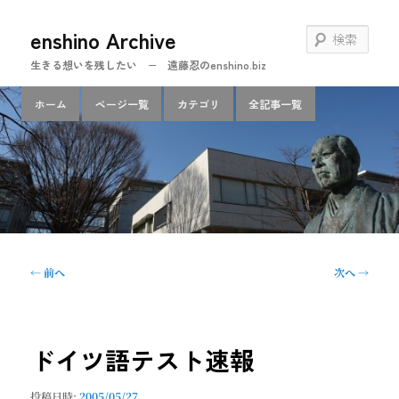
メ
enshino Archive
イ
検
ン
索
生きる想いを残したい − 遠藤忍のenshino.biz
コ
ン
メ
ホーム
ページ一覧
カテゴリ
全記事一覧
テ
イ
ン
ン
ツ
メ
へ
ニ
移
ュ
動
ー
投
←
前へ
次へ
→
稿
ナ
ビ
ゲ
ドイツ語テスト速報
ー
シ
投稿日時:
2005/05/27