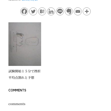
ョ
ン
試験開始１５分で挫折
平均点割れと予想
COMMENTS
comments