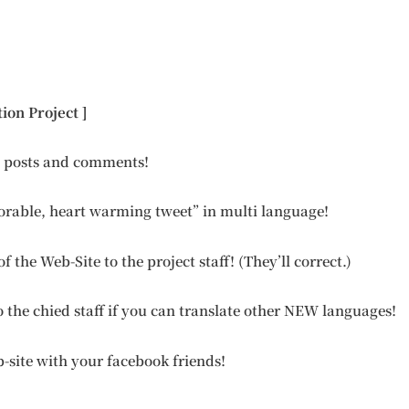
tion Project ]
ll posts and comments!
morable, heart warming tweet” in multi language!
 of the Web-Site to the project staff! (They’ll correct.)
to the chied staff if you can translate other NEW languages!
b-site with your facebook friends!