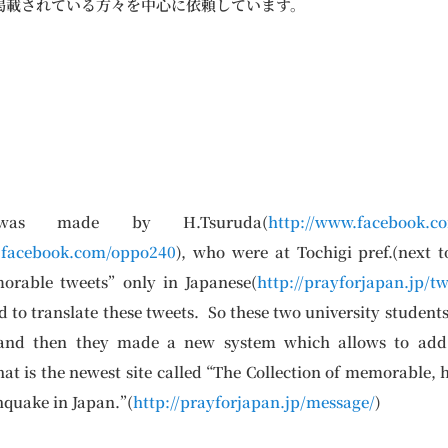
掲載されている方々を中心に依頼しています。
p was made by H.Tsuruda(
http://www.facebook.c
.facebook.com/oppo240
), who were at Tochigi pref.(next
orable tweets” only in Japanese(
http://prayforjapan.jp/t
d to translate these tweets. So these two university student
 and then they made a new system which allows to add
That is the newest site called “The Collection of memorable,
hquake in Japan.”(
http://prayforjapan.jp/message/
)