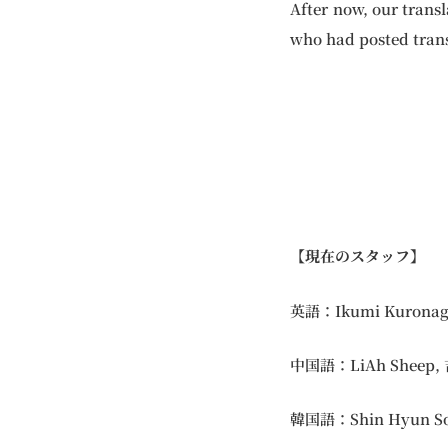
After now, our transl
who had posted trans
【現在のスタッフ】
英語：Ikumi Kuronaga
中国語：LiAh Sheep,
韓国語：Shin Hyun So