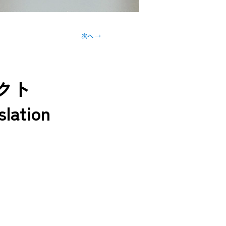
次へ
→
ェクト
slation