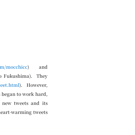
om/mocchicc
) and
 to Fukushima). They
weet.html
). However,
s began to work hard,
 new tweets and its
 heart-warming tweets