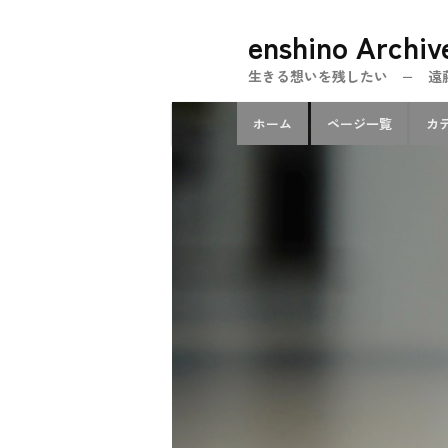
メ
enshino Archiv
イ
ン
生きる想いを残したい − 遠藤忍のe
コ
メ
ン
ホーム
ページ一覧
カ
イ
テ
ン
ン
メ
ツ
ニ
へ
ュ
移
ー
動