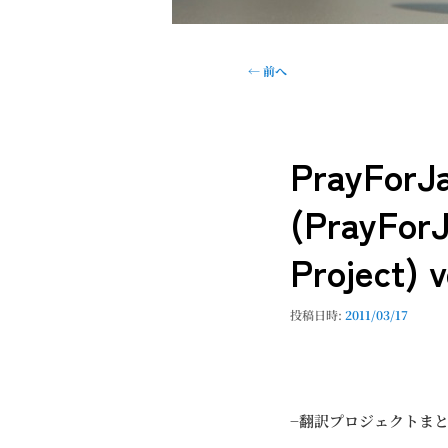
投
←
前へ
稿
ナ
ビ
PrayFo
ゲ
ー
(PrayForJ
シ
ョ
Project) v
ン
投稿日時:
2011/03/17
−翻訳プロジェクトま