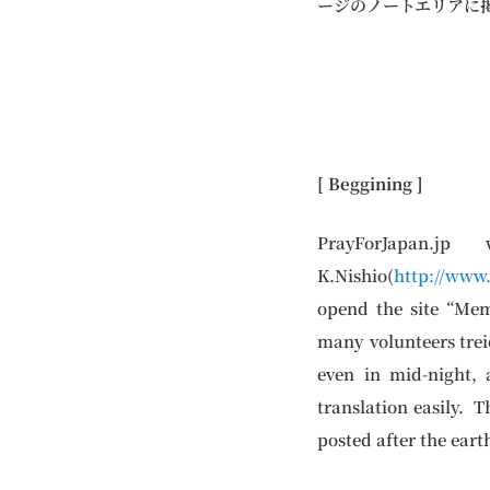
ージのノートエリアに
[ Beggining ]
PrayForJapan.j
K.Nishio(
http://www
opend the site “Mem
many volunteers trei
even in mid-night,
translation easily. 
posted after the eart