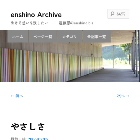
メ
enshino Archive
イ
検
ン
索
生きる想いを残したい − 遠藤忍のenshino.biz
コ
ン
メ
ホーム
ページ一覧
カテゴリ
全記事一覧
テ
イ
ン
ン
ツ
メ
へ
ニ
移
ュ
動
ー
投
←
前へ
次へ
→
稿
ナ
ビ
ゲ
やさしさ
ー
シ
投稿日時:
2006/02/08