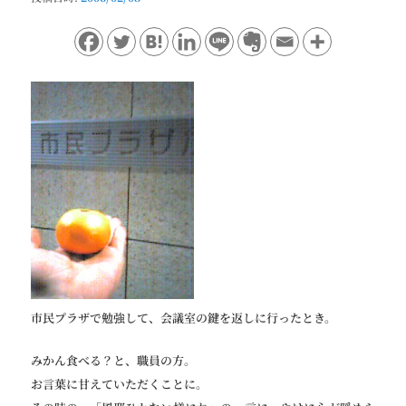
ョ
ン
市民プラザで勉強して、会議室の鍵を返しに行ったとき。
みかん食べる？と、職員の方。
お言葉に甘えていただくことに。