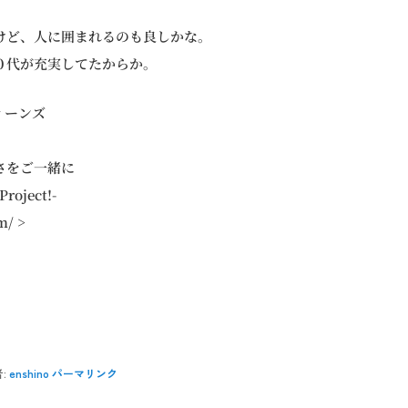
けど、人に囲まれるのも良しかな。
０代が充実してたからか。
ィーンズ
さをご一緒に
roject!-
m/ >
:
enshino
パーマリンク