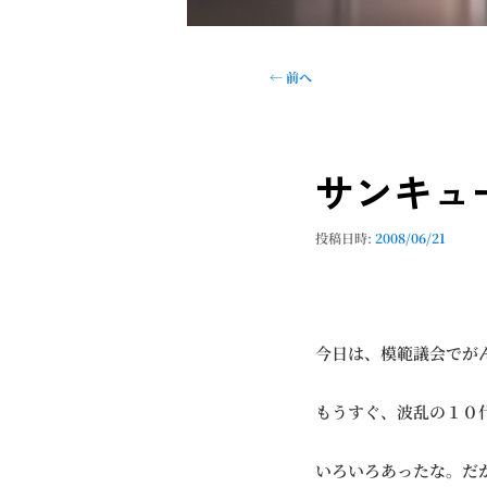
投
←
前へ
稿
ナ
ビ
サンキュ
ゲ
ー
シ
投稿日時:
2008/06/21
ョ
ン
今日は、模範議会でが
もうすぐ、波乱の１０
いろいろあったな。だ