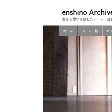
メ
enshino Archiv
イ
ン
生きる想いを残したい − 遠藤忍のe
コ
メ
ン
ホーム
ページ一覧
カ
イ
テ
ン
ン
メ
ツ
ニ
へ
ュ
移
ー
動