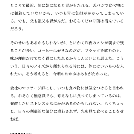
ところで最近、頓に朝になると胃がもたれる。舌バカで食べ物に
は頓着していないから、いつも胃に負担がかかってしまってい
る。でも、父も祖父も胃がんだ。おそらくピロリ菌は潜んでいる
だろう。
そのせいもあるかもしれないが、とにかく昨夜のメシが朝まで残
ることが多い。コーヒーは好きなのだが、ブラックを飲むのも、
味が理由だけでなく胃にもたれるからしんどいとも思えた。こう
いう、日々のノイズから離れられる時には、体にはいいものを入
れたい。そう考えると、今朝のおかゆはありがたかった。
会社のマッサージ師にも、いつも食べ物には気をつけろと言われ
る。おそらく無意識でも、考えなしに食べてしまっているのは、
発散したいストレスかなにかがあるのかもしれない。もうちょっ
と、日々の刹那的な気分に惑わされず、先を見て食べることをせ
ねば。