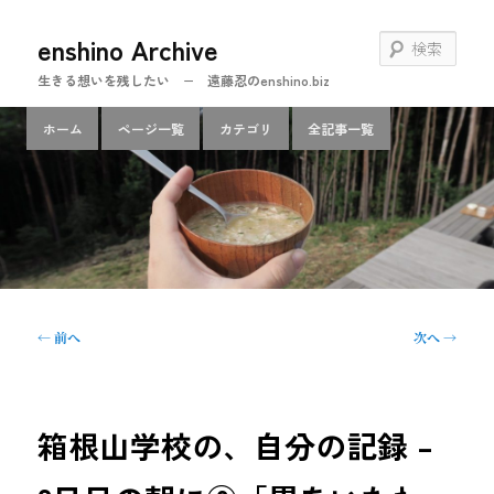
メ
enshino Archive
イ
検
ン
索
生きる想いを残したい − 遠藤忍のenshino.biz
コ
ン
メ
ホーム
ページ一覧
カテゴリ
全記事一覧
テ
イ
ン
ン
ツ
メ
へ
ニ
移
ュ
動
ー
投
←
前へ
次へ
→
稿
ナ
ビ
ゲ
箱根山学校の、自分の記録 –
ー
シ