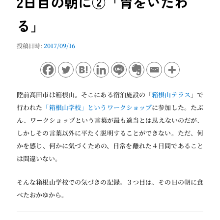
2日目の朝に②「胃をいたわ
ョ
ン
る」
投稿日時:
2017/09/16
陸前高田市は箱根山。そこにある宿泊施設の「
箱根山テラス
」で
行われた
「箱根山学校」というワークショップ
に参加した。たぶ
ん、ワークショップという言葉が最も適当とは思えないのだが、
しかしその言葉以外に平たく説明することができない。ただ、何
かを感じ、何かに気づくための、日常を離れた４日間であること
は間違いない。
そんな箱根山学校での気づきの記録。３つ目は、その日の朝に食
べたおかゆから。