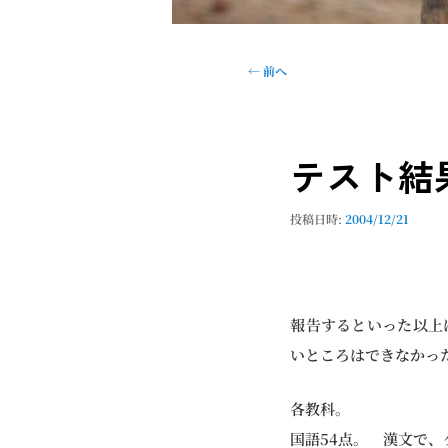
投
←
前へ
稿
ナ
ビ
テスト結
ゲ
ー
シ
投稿日時:
2004/12/21
ョ
ン
報告するといった以上
いところはできなかっ
各教科。
国語54点。 漢文で