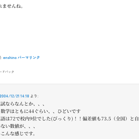
れませんね。
:
enshino
パーマリンク
ードバック
2004/12/21 14:18
より:
模試ならなんとか、、、
と数学はともに44ぐらい、、ひどいです
語は72で校内9位でした(びっくり)！！偏差値も73.5（全国）と
わない数値が、、、
あこんな感じです。