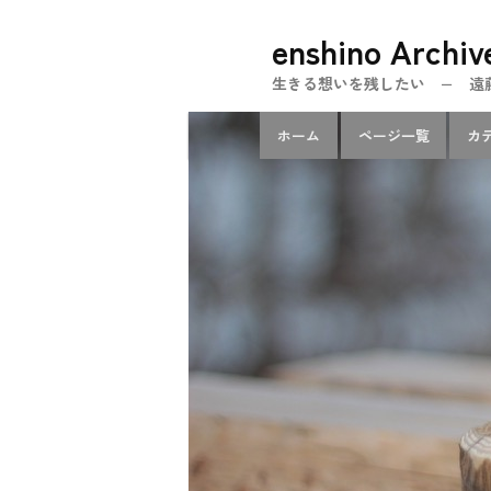
メ
enshino Archiv
イ
ン
生きる想いを残したい − 遠藤忍のe
コ
メ
ン
ホーム
ページ一覧
カ
イ
テ
ン
ン
メ
ツ
ニ
へ
ュ
移
ー
動