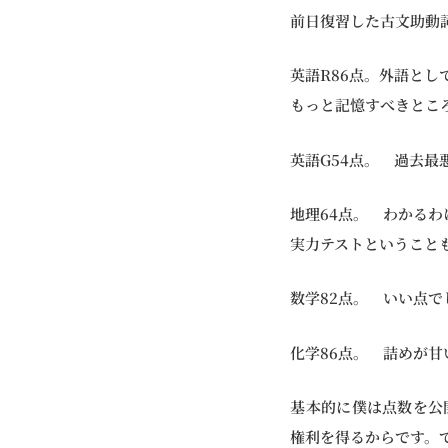
前日復習した古文助動
英語R86点。外語とし
もっと記憶すべきとこ
英語G54点。 過去
地理64点。 わかる
実力テストということ
数学82点。 いい点
化学86点。 詰めが甘
基本的に僕は点数を公
権利を得るからです。