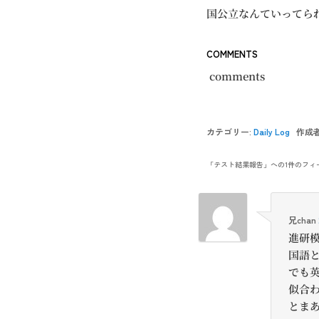
国公立なんていってら
COMMENTS
comments
カテゴリー:
Daily Log
作成者
「
テスト結果報告
」への1件のフィ
兄chan
進研
国語
でも英
似合
とま