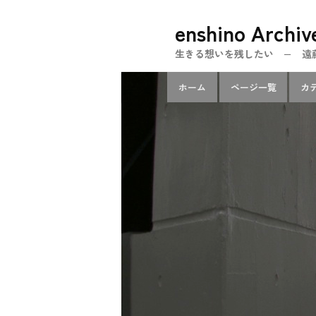
メ
enshino Archiv
イ
ン
生きる想いを残したい − 遠藤忍のe
コ
メ
ン
ホーム
ページ一覧
カ
イ
テ
ン
ン
メ
ツ
ニ
へ
ュ
移
ー
動