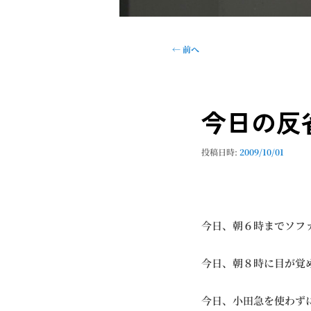
投
←
前へ
稿
ナ
ビ
今日の反
ゲ
ー
シ
投稿日時:
2009/10/01
ョ
ン
今日、朝６時までソフ
今日、朝８時に目が覚
今日、小田急を使わず