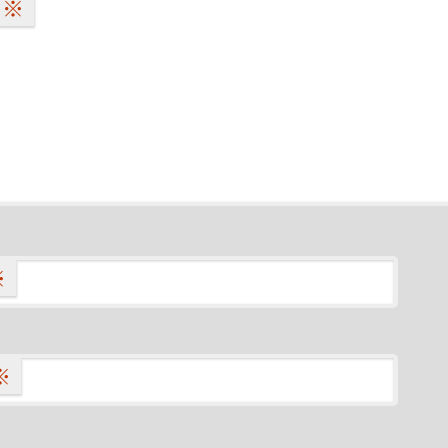
※
※
※