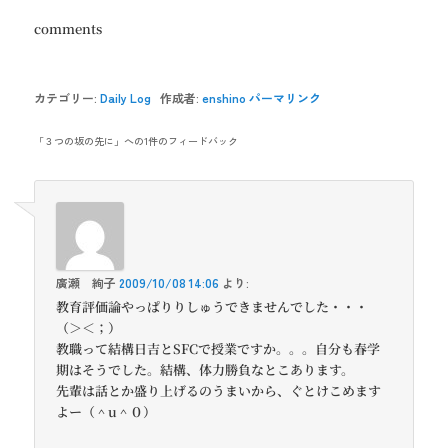
comments
カテゴリー:
Daily Log
作成者:
enshino
パーマリンク
「
３つの坂の先に
」への1件のフィードバック
廣瀬 絢子
2009/10/08 14:06
より:
教育評価論やっぱりりしゅうできませんでした・・・
（＞＜；）
教職って結構日吉とSFCで授業ですか。。。自分も春学
期はそうでした。結構、体力勝負なとこあります。
先輩は話とか盛り上げるのうまいから、ぐとけこめます
よー（＾u＾０）