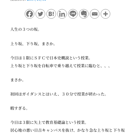
ョ
ン
人生の３つの坂。
上り坂、下り坂、まさか。
今日は１限にＳＦＣで日本史概説という授業。
上り坂と下り坂を自転車で乗り越えて授業に臨むと、、、
まさか。
初回はガイダンスとはいえ、３０分で授業が終わった。
暇すぎる。
今日は３限に矢上で教育基礎論という授業。
居心地の悪い日吉キャンパスを抜け、かなり急な上り坂と下り坂