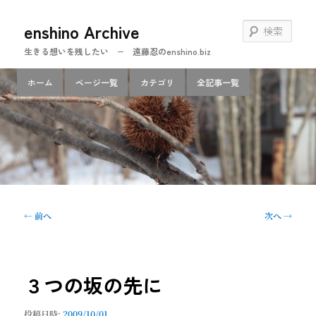
メ
enshino Archive
イ
検
ン
索
生きる想いを残したい − 遠藤忍のenshino.biz
コ
ン
メ
ホーム
ページ一覧
カテゴリ
全記事一覧
テ
イ
ン
ン
ツ
メ
へ
ニ
移
ュ
動
ー
投
←
前へ
次へ
→
稿
ナ
ビ
ゲ
３つの坂の先に
ー
シ
投稿日時:
2009/10/01