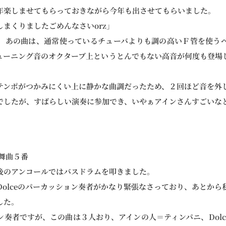
年楽しませてもらっておきながら今年も出させてもらいました。
まくりましたごめんなさいorz」
、あの曲は、通常使っているチューバよりも調の高いＦ管を使う
ューニング音のオクターブ上というとんでもない高音が何度も登場
テンポがつかみにくい上に静かな曲調だったため、２回ほど音を外
でしたが、すばらしい演奏に参加でき、いやぁアインさんすごいな
舞曲５番
後のアンコールではバスドラムを叩きました。
Dolceのパーカッション奏者がかなり緊張なさっており、あとから
した。
ン奏者ですが、この曲は３人おり、アインの人＝ティンパニ、Dolc