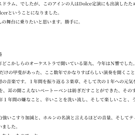
スドラム、でしたが、このアインの人はDolce定演にも出演したた
lcerということになりました。
んの舞台に乗りたいと思います。勝手に。
番
年どこかしらのオーケストラで聞いている第九、今年はＮ響でした
いただけの甲斐があった、ここ数年でかなりすばらしい演奏を聞くこ
想の音楽です。１年間を振り返る３楽章、そして次の１年への元気
を、耳の聞こえないベートーベンは紡ぎだすことができた、その
年１年間の嫌なこと、辛いことを洗い流し、そして楽しいこと、
力強いこすり加減と、ホルンの名演と言えるほどの音量、そしてテ
いました。