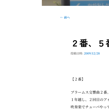
投
←
前へ
稿
ナ
ビ
２番、５
ゲ
ー
シ
投稿日時:
2009/12/28
ョ
ン
【２番】
ブラームス交響曲２番
１年越し、２回目のア
吹奏楽でチューバやっ