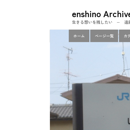
メ
enshino Archiv
イ
ン
生きる想いを残したい − 遠藤忍のe
コ
メ
ン
ホーム
ページ一覧
カ
イ
テ
ン
ン
メ
ツ
ニ
へ
ュ
移
ー
動