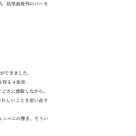
め、結果最後列のパーカ
。
とができました。
を得る４楽章。
すごさに感服しながら、
うれしいことを思い返す
ィンパニの響き、そうい