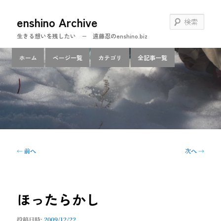
メ
enshino Archive
イ
検
ン
索
生きる想いを残したい − 遠藤忍のenshino.biz
コ
ン
メ
ホーム
ページ一覧
カテゴリ
全記事一覧
テ
イ
ン
ン
ツ
メ
へ
ニ
移
ュ
動
ー
投
←
前へ
次へ
→
稿
ナ
ビ
ゲ
ほったらかし
ー
シ
投稿日時:
2009/12/22