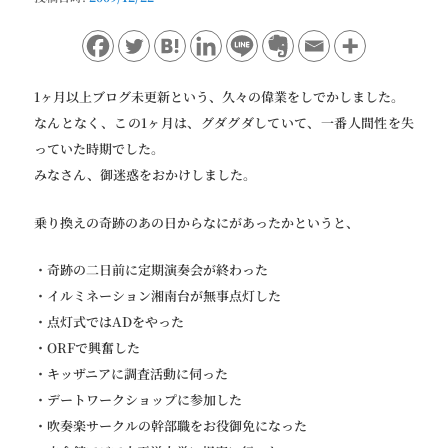
ョ
ン
1ヶ月以上ブログ未更新という、久々の偉業をしでかしました。
なんとなく、この1ヶ月は、グダグダしていて、一番人間性を失
っていた時期でした。
みなさん、御迷惑をおかけしました。
乗り換えの奇跡のあの日からなにがあったかというと、
・奇跡の二日前に定期演奏会が終わった
・イルミネーション湘南台が無事点灯した
・点灯式ではADをやった
・ORFで興奮した
・キッザニアに調査活動に伺った
・デートワークショップに参加した
・吹奏楽サークルの幹部職をお役御免になった