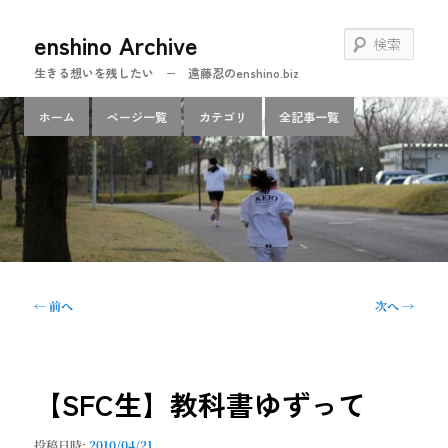
メ
enshino Archive
イ
検
ン
索
生きる想いを残したい − 遠藤忍のenshino.biz
コ
ン
メ
ホーム
ページ一覧
カテゴリ
全記事一覧
テ
イ
ン
ン
ツ
メ
へ
ニ
移
ュ
動
ー
投
←
前へ
次へ
→
稿
ナ
ビ
ゲ
【SFC生】教科書ゆずって
ー
シ
投稿日時:
2010/04/21