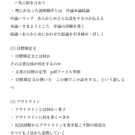
＝先に結を言おう
・ 理にかなった説明順序とは 序論本論結論
序論＝マップ あらかじめどんな話をするのか伝える
本論＝さまようところ 序論の詳細を書く
結論＝あらかじめにおわせた結論を引き締め・詳しく
(2) 目標規定文
・ 目標規定文とは何か
その文書自体が何をするのか
・ 文書の目標の定型 pdfファイル参照
・ 目標規定文の使い方 この順でこの話をする、という道しる
べ
(3) アウトライン
・ アウトラインとは何か＝骨子
・ アウトラインに何を書くべきか
・ KJ法図解からアウトラインを書き起こす際の留意点
すべてＫＪ法から変換していく