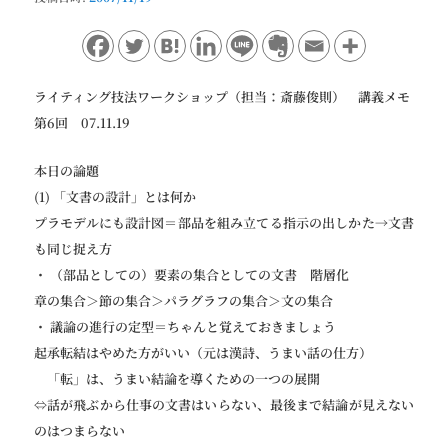
ョ
ン
ライティング技法ワークショップ（担当：斎藤俊則） 講義メモ
第6回 07.11.19
本日の論題
(1) 「文書の設計」とは何か
プラモデルにも設計図＝部品を組み立てる指示の出しかた→文書
も同じ捉え方
・ （部品としての）要素の集合としての文書 階層化
章の集合＞節の集合＞パラグラフの集合＞文の集合
・ 議論の進行の定型＝ちゃんと覚えておきましょう
起承転結はやめた方がいい（元は漢詩、うまい話の仕方）
「転」は、うまい結論を導くための一つの展開
⇔話が飛ぶから仕事の文書はいらない、最後まで結論が見えない
のはつまらない