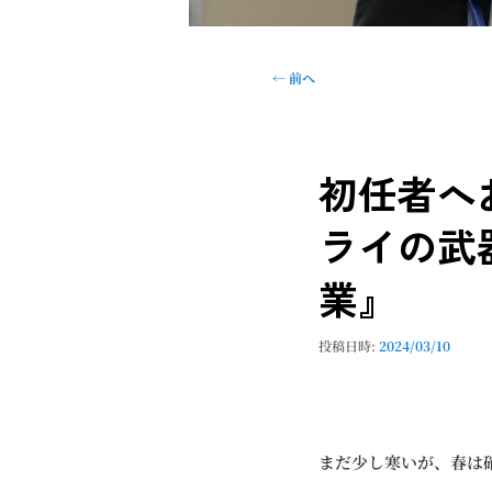
投
←
前へ
稿
ナ
ビ
初任者へお
ゲ
ー
ライの武
シ
ョ
業』
ン
投稿日時:
2024/03/10
まだ少し寒いが、春は