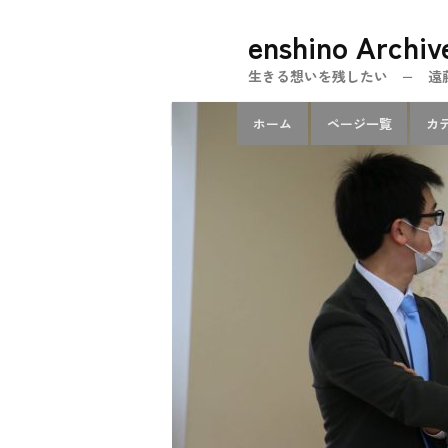
メ
enshino Archiv
イ
ン
生きる想いを残したい − 遠藤忍のe
コ
メ
ン
ホーム
ページ一覧
カ
イ
テ
ン
ン
メ
ツ
ニ
へ
ュ
移
ー
動