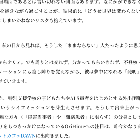
居場所であるとは言い切れない側面もあります。なにかができな
を抱きながら過ごすことが、結果的に「どうせ世界は変わらな
てしまいかねないリスクも抱えています。
、私の目から見れば、そうした「ままならない」人だったように思
からオリィ。でも周りとは交れず、分かってもらいきれず、不登校
ケーションにも差し障りを覚えながら、彼は夢中になれる「発明
得ていきます。
た、特別支援学校の子どもたちやALS患者をはじめとする外出困
というライフミッションを芽生えさせます。そうして出来上がっ
外出困難な方々（「障害当事者」や「難病患者」に限らず）の分身とし
りをもつきっかけになっているOriHimeへの注目は、昨今かなり
ットカフェDAWN
に出向きました。