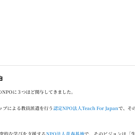
由
のNPOに３つほど関与してきました。
ップによる教員派遣を行う
認定NPO法人Teach For Japan
で、そ
。
究的な学びを支援する
NPO法人青春基地
で、そのビジョンは「