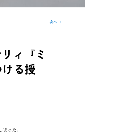
次へ
→
オリィ『ミ
つける授
しまった。