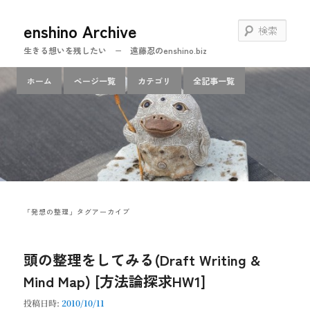
メ
サ
enshino Archive
イ
ブ
検
ン
コ
索
生きる想いを残したい − 遠藤忍のenshino.biz
コ
ン
ン
テ
メ
ホーム
ページ一覧
カテゴリ
全記事一覧
テ
ン
イ
ン
ツ
ン
ツ
へ
メ
へ
移
ニ
移
動
ュ
動
ー
「
発想の整理
」タグアーカイブ
頭の整理をしてみる(Draft Writing &
Mind Map) [方法論探求HW1]
投稿日時:
2010/10/11