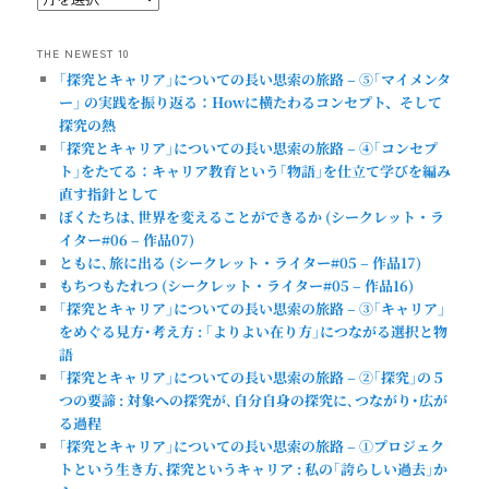
THE NEWEST 10
｢探究とキャリア｣についての長い思索の旅路 – ⑤｢マイメンタ
ー｣ の実践を振り返る：Howに横たわるコンセプト、そして
探究の熱
｢探究とキャリア｣についての長い思索の旅路 – ④｢コンセプ
ト｣をたてる：キャリア教育という｢物語｣を仕立て学びを編み
直す指針として
ぼくたちは､世界を変えることができるか (シークレット・ラ
イター#06 – 作品07)
ともに､旅に出る (シークレット・ライター#05 – 作品17)
もちつもたれつ (シークレット・ライター#05 – 作品16)
｢探究とキャリア｣についての長い思索の旅路 – ③｢キャリア｣
をめぐる見方･考え方 : ｢よりよい在り方｣につながる選択と物
語
｢探究とキャリア｣についての長い思索の旅路 – ②｢探究｣の５
つの要諦 : 対象への探究が､自分自身の探究に､つながり･広が
る過程
｢探究とキャリア｣についての長い思索の旅路 – ①プロジェク
トという生き方､探究というキャリア : 私の｢誇らしい過去｣か