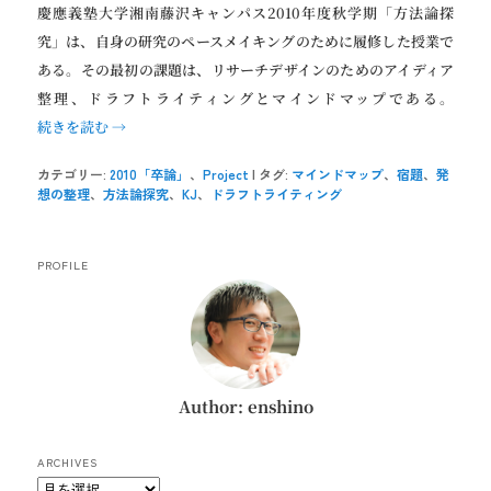
慶應義塾大学湘南藤沢キャンパス2010年度秋学期「方法論探
究」は、自身の研究のペースメイキングのために履修した授業で
ある。その最初の課題は、リサーチデザインのためのアイディア
整理、ドラフトライティングとマインドマップである。
続きを読む
→
カテゴリー:
2010「卒論」
、
Project
|
タグ:
マインドマップ
、
宿題
、
発
想の整理
、
方法論探究
、
KJ
、
ドラフトライティング
PROFILE
Author: enshino
ARCHIVES
Archives