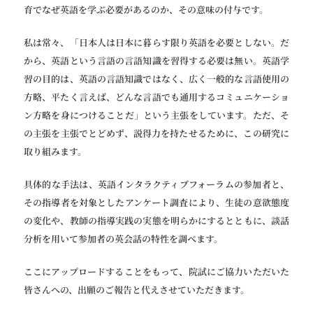
育でなぜ英語を学ぶ必要があるのか、その意味の付与です。
私は常々、「日本人は日本に暮らす限り英語を必要としない。だ
から、英語という言語の言語知識を習得する必要は無い。英語学
習の目的は、英語の言語知識ではなく、広く一般的な言語使用の
方略、平たく言えば、どんな言語でも通用するコミュニケーショ
ン方略を身につけることだ」という主張をしています。ただ、そ
の主張を主張でとどめず、説得力を持たせるために、この研究に
取り組みます。
具体的な手法は、英語インタラクティブフォーラムの参加者と、
その指導者を対象としたアンケート調査により、生徒の意欲態度
の変化や、教師の指導実践の実態を明らかにするとともに、談話
分析を用いて参加者の英会話の特性を調べます。
ここにアップロードすることをもって、院試にご協力いただいた
皆さんへの、出願のご報告と代えさせていただきます。