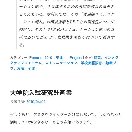
ーション能力」を育成するための外国語教育の事例と
とらえている。本研究では、その 「普遍的コミュニケ
ーション能力」の構成要素とI.E.F.との関係性について
検討し、その上でI.E.F.がコミュニケーション能力の育
成においてどの ような効果を生むかについて調査す
る。
カテゴリー:
Papers
、
2010「卒論」
、
Project
|
タグ:
研究
、
インタラ
クティブフォーラム
、
コミュニケーション
、
学校英語教育
、
動機づ
け
、
方略
、
卒論
大学院入試研究計画書
投稿日時:
2010/06/05
少しくらい、ブログをツイッターだけにしないで、しかももっと
活用していかなきゃな、と思う次第であります。