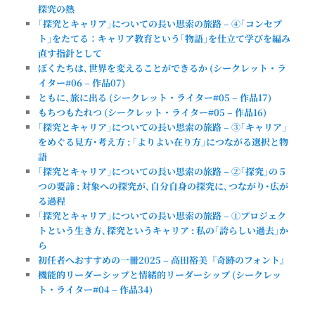
探究の熱
｢探究とキャリア｣についての長い思索の旅路 – ④｢コンセプ
ト｣をたてる：キャリア教育という｢物語｣を仕立て学びを編み
直す指針として
ぼくたちは､世界を変えることができるか (シークレット・ラ
イター#06 – 作品07)
ともに､旅に出る (シークレット・ライター#05 – 作品17)
もちつもたれつ (シークレット・ライター#05 – 作品16)
｢探究とキャリア｣についての長い思索の旅路 – ③｢キャリア｣
をめぐる見方･考え方 : ｢よりよい在り方｣につながる選択と物
語
｢探究とキャリア｣についての長い思索の旅路 – ②｢探究｣の５
つの要諦 : 対象への探究が､自分自身の探究に､つながり･広が
る過程
｢探究とキャリア｣についての長い思索の旅路 – ①プロジェク
トという生き方､探究というキャリア : 私の｢誇らしい過去｣か
ら
初任者へおすすめの一冊2025 – 高田裕美『奇跡のフォント』
機能的リーダーシップと情緒的リーダーシップ (シークレッ
ト・ライター#04 – 作品34)