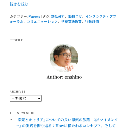
続きを読む
→
カテゴリー:
Papers
|
タグ:
談話分析
、
動機づけ
、
インタラクティブフ
ォーラム
、
コミュニケーション
、
学校英語教育
、
行政評価
PROFILE
Author: enshino
ARCHIVES
Archives
THE NEWEST 10
｢探究とキャリア｣についての長い思索の旅路 – ⑤｢マイメンタ
ー｣ の実践を振り返る：Howに横たわるコンセプト、そして