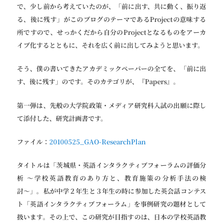
で、少し前から考えていたのが、「前に出す、共に動く、振り返
る、後に残す」がこのブログのテーマであるProjectの意味する
所ですので、せっかくだから自分のProjectとなるものをアーカ
イブ化するとともに、それを広く前に出してみようと思います。
そう、僕の書いてきたアカデミックペーパーの全てを、「前に出
す、後に残す」のです。そのカテゴリが、『Papers』。
第一弾は、先般の大学院政策・メディア研究科入試の出願に際し
て添付した、研究計画書です。
ファイル：
20100525_GAO-ResearchPlan
タイトルは「茨城県・英語インタラクティブフォーラムの評価分
析 〜学校英語教育のあり方と、教育施策の分析手法の検
討〜」。私が中学２年生と３年生の時に参加した英会話コンテス
ト「英語インタラクティブフォーラム」を事例研究の題材として
扱います。その上で、この研究が目指すのは、日本の学校英語教