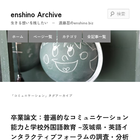
メ
サ
enshino Archive
イ
ブ
検
ン
コ
索
生きる想いを残したい − 遠藤忍のenshino.biz
コ
ン
ン
テ
メ
ホーム
ページ一覧
カテゴリ
全記事一覧
テ
ン
イ
ン
ツ
ン
ツ
へ
メ
へ
移
ニ
移
動
ュ
動
ー
「
コミュニケーション
」タグアーカイブ
卒業論文：普遍的なコミュニケーション
能力と学校外国語教育 ~茨城県・英語イ
ンタラクティブフォーラムの調査・分析