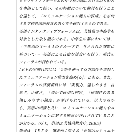
タラクティブフォーラムの中学校の部における取り組み
を事例として扱い，その特徴について検討を行うこと
を通じて，「コミュニケーション能力の育成」を志向
する学校外国語教育のあり方を検討するものである。
英語インタラクティブフォーラムは，茨城県の中高生を
対象とした取り組みである。中学生の部においては，
「学年別の３〜４人のグループで，与えられた課題に
基づいて……英語による自由な話合いを行う」形式の
フォーラムが行われている。
I.E.F.の実施目的には「英語を使って双方向性を重視し
たコミュニケーション能力を高め[る]」とある。また，
フォーラムの評価項目には 「表現力，通じやすさ，自
然さ，正確さ」「豊かで適切な内容」「協調性のある
親しみやすい態度」が挙げられている。以上の点か
ら，英語の知識と共に，コ ミュニケーション能力やコ
ミュニケーションに対する態度が注目されていること
が分かる。(以上，引用は 茨城県教育庁, 2010a)
筆者は，I.E.F.を，筆者が主張する「普遍的コミュニケ