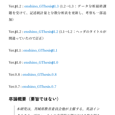
Ver.β1.2 :
enshino_GThesisβ1.3
(1.2→1.3：データ分析最終課
題を受けて、記述統計量と分散分析表を更新し、考察も一部追
加）
Ver.β1.2 :
enshino_GThesisβ1.2
(1.1→1.2：ヘッダのタイトルが
間違っていたので訂正）
Ver.β1.1 :
enshino_GThesisβ1.1
Ver.β1.0 :
enshino_GThesisβ1.0
Ver.0.8 :
enshino_GThesis.0.8
Ver.0.7 :
enshino_GThesis.0.7
卒論概要（要旨ではない）
本研究は，茨城県教育委員会他が主催する，英語イン